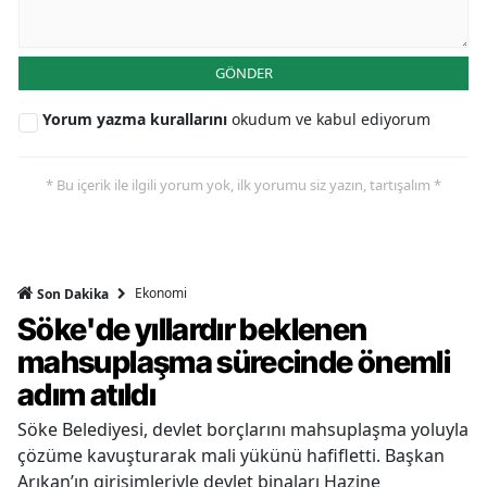
GÖNDER
Yorum yazma kurallarını
okudum ve kabul ediyorum
* Bu içerik ile ilgili yorum yok, ilk yorumu siz yazın, tartışalım *
Ekonomi
Son Dakika
Söke'de yıllardır beklenen
mahsuplaşma sürecinde önemli
adım atıldı
Söke Belediyesi, devlet borçlarını mahsuplaşma yoluyla
çözüme kavuşturarak mali yükünü hafifletti. Başkan
Arıkan’ın girişimleriyle devlet binaları Hazine