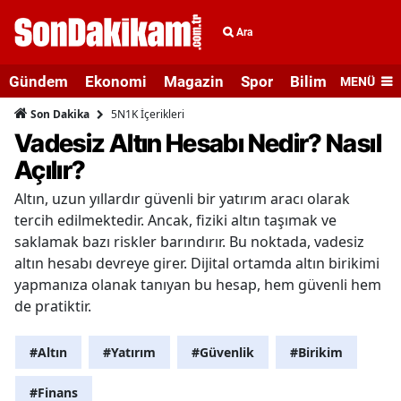
Ara
Gündem
Ekonomi
Magazin
Spor
Bilim ve Teknolo
MENÜ
5N1K İçerikleri
Son Dakika
Vadesiz Altın Hesabı Nedir? Nasıl
Açılır?
Altın, uzun yıllardır güvenli bir yatırım aracı olarak
tercih edilmektedir. Ancak, fiziki altın taşımak ve
saklamak bazı riskler barındırır. Bu noktada, vadesiz
altın hesabı devreye girer. Dijital ortamda altın birikimi
yapmanıza olanak tanıyan bu hesap, hem güvenli hem
de pratiktir.
#Altın
#Yatırım
#Güvenlik
#Birikim
#Finans