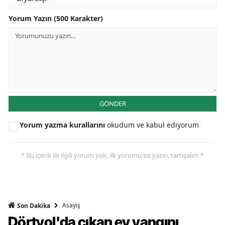
Yorum Yazın (500 Karakter)
GÖNDER
Yorum yazma kurallarını
okudum ve kabul ediyorum
* Bu içerik ile ilgili yorum yok, ilk yorumu siz yazın, tartışalım *
Asayiş
Son Dakika
Dörtyol'da çıkan ev yangını