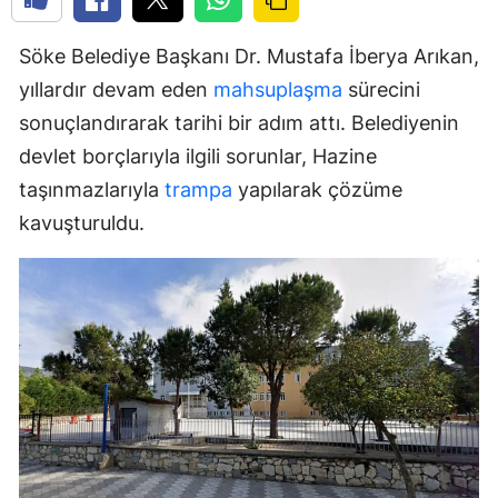
Söke Belediye Başkanı Dr. Mustafa İberya Arıkan,
yıllardır devam eden
mahsuplaşma
sürecini
sonuçlandırarak tarihi bir adım attı. Belediyenin
devlet borçlarıyla ilgili sorunlar, Hazine
taşınmazlarıyla
trampa
yapılarak çözüme
kavuşturuldu.