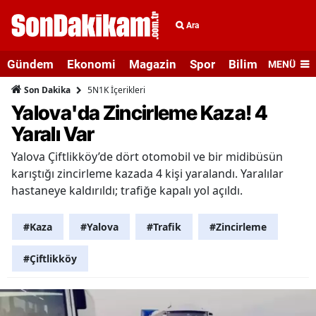
Ara
Gündem
Ekonomi
Magazin
Spor
Bilim ve Teknolo
MENÜ
5N1K İçerikleri
Son Dakika
Yalova'da Zincirleme Kaza! 4
Yaralı Var
Yalova Çiftlikköy’de dört otomobil ve bir midibüsün
karıştığı zincirleme kazada 4 kişi yaralandı. Yaralılar
hastaneye kaldırıldı; trafiğe kapalı yol açıldı.
#Kaza
#Yalova
#Trafik
#Zincirleme
#Çiftlikköy