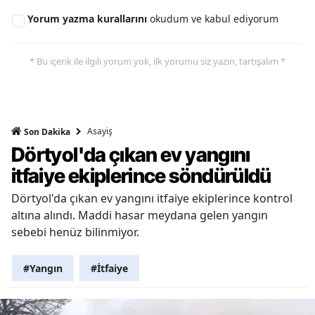
Yorum yazma kurallarını
okudum ve kabul ediyorum
* Bu içerik ile ilgili yorum yok, ilk yorumu siz yazın, tartışalım *
Asayiş
Son Dakika
Dörtyol'da çıkan ev yangını
itfaiye ekiplerince söndürüldü
Dörtyol'da çıkan ev yangını itfaiye ekiplerince kontrol
altına alındı. Maddi hasar meydana gelen yangın
sebebi henüz bilinmiyor.
#Yangın
#İtfaiye