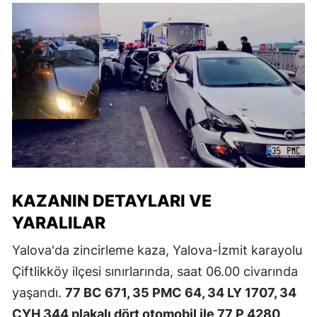
KAZANIN DETAYLARI VE
YARALILAR
Yalova'da zincirleme kaza, Yalova-İzmit karayolu
Çiftlikköy ilçesi sınırlarında, saat 06.00 civarında
yaşandı.
77 BC 671, 35 PMC 64, 34 LY 1707, 34
CYH 344 plakalı dört otomobil ile 77 P 4280