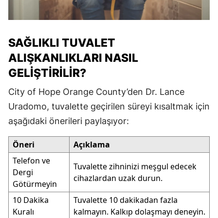
SAĞLIKLI TUVALET
ALIŞKANLIKLARI NASIL
GELIŞTIRILIR?
City of Hope Orange County’den Dr. Lance
Uradomo, tuvalette geçirilen süreyi kısaltmak için
aşağıdaki önerileri paylaşıyor:
Öneri
Açıklama
Telefon ve
Tuvalette zihninizi meşgul edecek
Dergi
cihazlardan uzak durun.
Götürmeyin
10 Dakika
Tuvalette 10 dakikadan fazla
Kuralı
kalmayın. Kalkıp dolaşmayı deneyin.