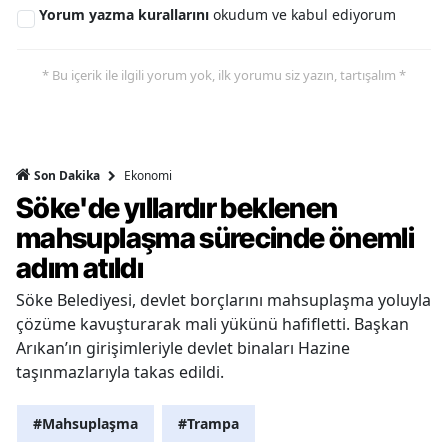
Yorum yazma kurallarını
okudum ve kabul ediyorum
* Bu içerik ile ilgili yorum yok, ilk yorumu siz yazın, tartışalım *
Ekonomi
Son Dakika
Söke'de yıllardır beklenen
mahsuplaşma sürecinde önemli
adım atıldı
Söke Belediyesi, devlet borçlarını mahsuplaşma yoluyla
çözüme kavuşturarak mali yükünü hafifletti. Başkan
Arıkan’ın girişimleriyle devlet binaları Hazine
taşınmazlarıyla takas edildi.
#Mahsuplaşma
#Trampa