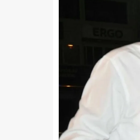
B
B
Bi
B
B
B
Ç
Ç
Ç
D
D