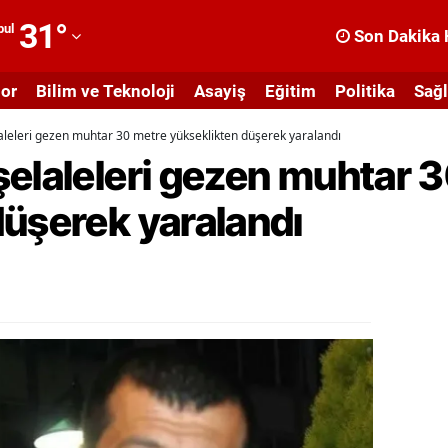
31
°
bul
Son Dakika 
dana
or
Bilim ve Teknoloji
Asayiş
Eğitim
Politika
Sağl
dıyaman
aleleri gezen muhtar 30 metre yükseklikten düşerek yaralandı
fyonkarahisar
şelaleleri gezen muhtar 
ğrı
düşerek yaralandı
masya
nkara
ntalya
rtvin
ydın
alıkesir