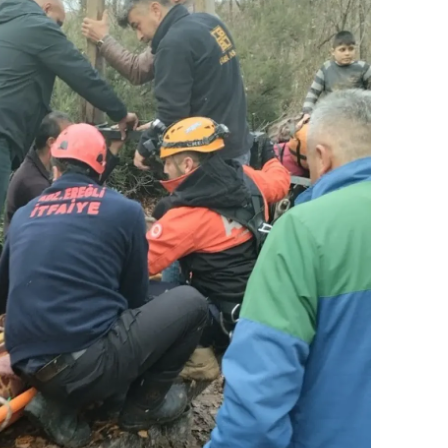
amsun
irt
inop
ivas
ekirdağ
okat
rabzon
unceli
anlıurfa
şak
an