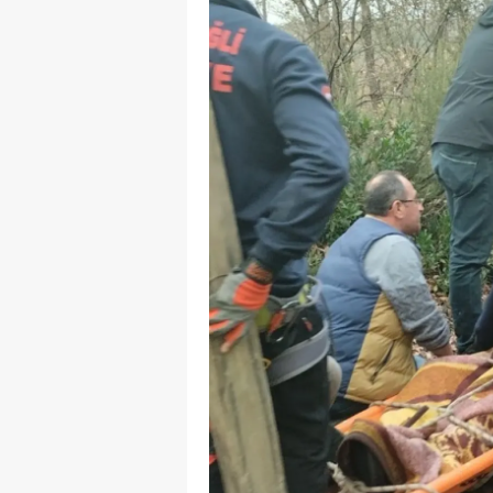
S
Si
S
S
T
T
T
T
Ş
U
V