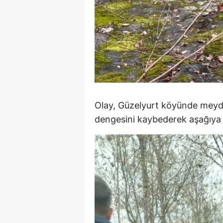
M
M
K
M
M
Olay, Güzelyurt köyünde meyda
M
dengesini kaybederek aşağıya 
N
N
O
R
S