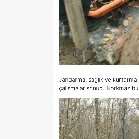
Y
Z
A
B
K
K
Jandarma, sağlık ve kurtarma e
B
çalışmalar sonucu Korkmaz bul
Ş
B
A
I