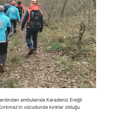
alova
arabük
lis
smaniye
üzce
 ardından ambulansla Karadeniz Ereğli
. Korkmaz'ın vücudunda kırıklar olduğu