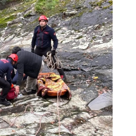
ersin
stanbul
zmir
ars
astamonu
ayseri
rklareli
ırşehir
ocaeli
onya
ütahya