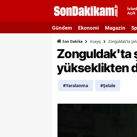
İstan
Açık
A
Gündem
Ekonomi
Magazin
Sp
A
Asayiş
Zonguldak'ta şel
Son Dakika
A
Zonguldak'ta 
A
yükseklikten 
A
A
#Yaralanma
#Şelale
A
A
A
B