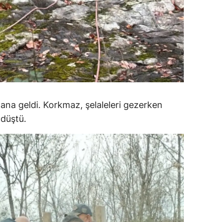
alatya
anisa
ahramanmaraş
ardin
uğla
na geldi. Korkmaz, şelaleleri gezerken
uş
düştü.
evşehir
iğde
rdu
ize
akarya