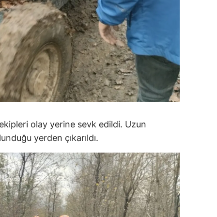
ozgat
onguldak
ksaray
ayburt
araman
ırıkkale
kipleri olay yerine sevk edildi. Uzun
atman
unduğu yerden çıkarıldı.
ırnak
artın
rdahan
ğdır