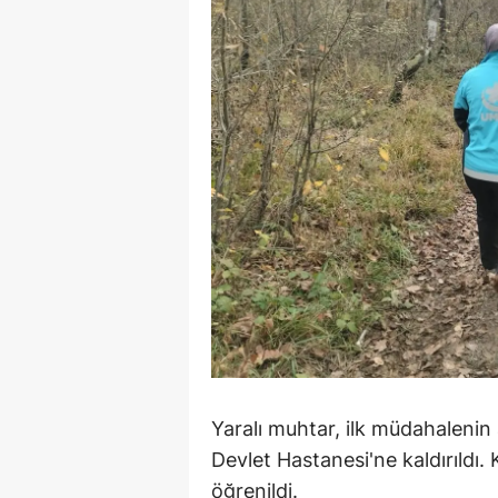
Y
K
Ki
O
D
Yaralı muhtar, ilk müdahalenin
Devlet Hastanesi'ne kaldırıldı
öğrenildi.