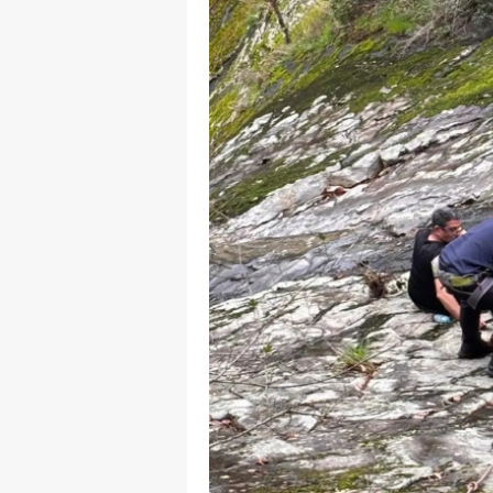
M
İ
İ
K
K
K
Kı
K
K
K
K