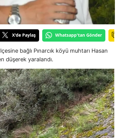
dirne
lazığ
rzincan
X'de Paylaş
Whatsapp'tan Gönder
rzurum
ilçesine bağlı Pınarcık köyü muhtarı Hasan
skişehir
n düşerek yaralandı.
aziantep
iresun
ümüşhane
akkari
atay
sparta