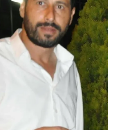
ilecik
ingöl
tlis
olu
urdur
ursa
anakkale
ankırı
orum
enizli
iyarbakır