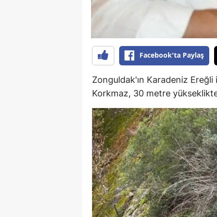
E
E
E
Facebook'ta Paylaş
E
Zonguldak'ın Karadeniz Ereğli 
E
Korkmaz, 30 metre yükseklikte
G
G
G
H
H
I