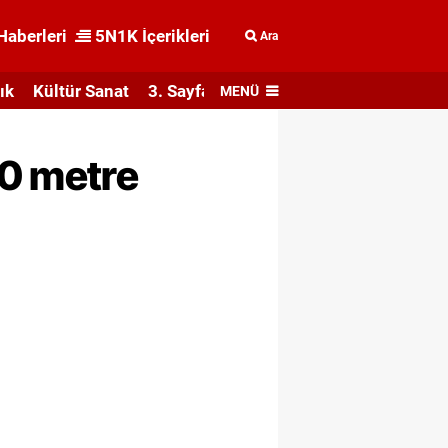
Haberleri
5N1K İçerikleri
Ara
ık
Kültür Sanat
3. Sayfa
MENÜ
30 metre