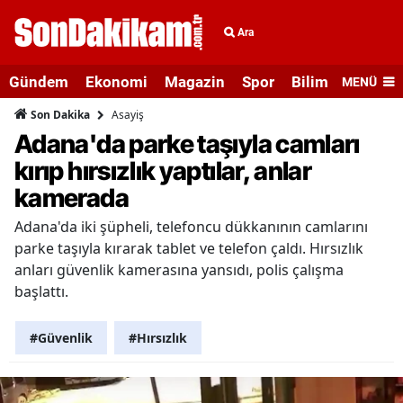
Ara
Gündem
Ekonomi
Magazin
Spor
Bilim ve Teknolo
MENÜ
Asayiş
Son Dakika
Adana'da parke taşıyla camları
kırıp hırsızlık yaptılar, anlar
kamerada
Adana'da iki şüpheli, telefoncu dükkanının camlarını
parke taşıyla kırarak tablet ve telefon çaldı. Hırsızlık
anları güvenlik kamerasına yansıdı, polis çalışma
başlattı.
#Güvenlik
#Hırsızlık