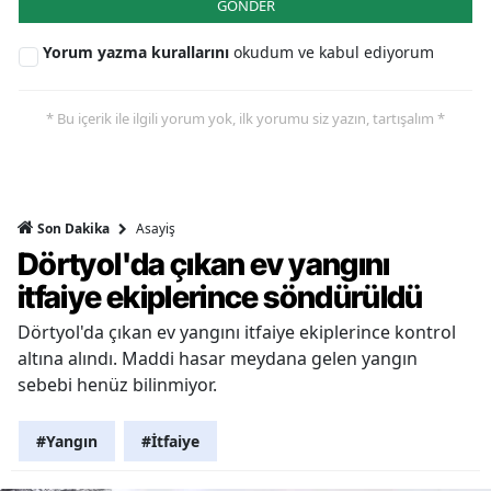
GÖNDER
Yorum yazma kurallarını
okudum ve kabul ediyorum
* Bu içerik ile ilgili yorum yok, ilk yorumu siz yazın, tartışalım *
Asayiş
Son Dakika
Dörtyol'da çıkan ev yangını
itfaiye ekiplerince söndürüldü
Dörtyol'da çıkan ev yangını itfaiye ekiplerince kontrol
altına alındı. Maddi hasar meydana gelen yangın
sebebi henüz bilinmiyor.
#Yangın
#İtfaiye