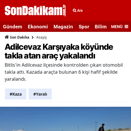
Ara
Gündem
Ekonomi
Magazin
Spor
Bilim ve Teknolo
MENÜ
Asayiş
Son Dakika
Adilcevaz Karşıyaka köyünde
takla atan araç yakalandı
Bitlis'in Adilcevaz ilçesinde kontrolden çıkan otomobil
takla attı. Kazada araçta bulunan 6 kişi hafif şekilde
yaralandı.
#Kaza
#Yaralı