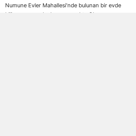
Numune Evler Mahallesi'nde bulunan bir evde
bilinmeyen nedenle yangın çıktı. Olay,
çevredekiler tarafından fark edilerek yetkililere
bildirildi.
Hatay Büyükşehir Belediyesi'ne bağlı itfaiye
ekipleri hızla olay yerine ulaştı. Yangın,