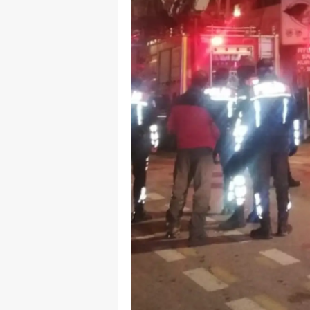
Y
Z
A
B
K
K
B
Ş
B
A
I