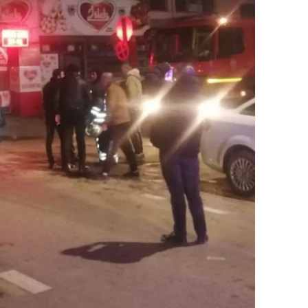
ozgat
onguldak
ksaray
ayburt
araman
ırıkkale
atman
ırnak
artın
rdahan
ğdır