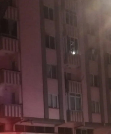
amsun
irt
inop
ivas
ekirdağ
okat
rabzon
unceli
anlıurfa
şak
an