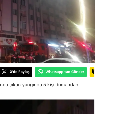
ilecik
ingöl
tlis
olu
urdur
ursa
anakkale
X'de Paylaş
Whatsapp'tan Gönder
ankırı
anda çıkan yangında 5 kişi dumandan
orum
.
enizli
iyarbakır