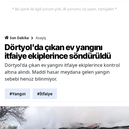
* Bu içerik ile ilgili yorum yok, ilk yorumu siz yazın, tartışalım *
Asayiş
Son Dakika
Dörtyol'da çıkan ev yangını
itfaiye ekiplerince söndürüldü
Dörtyol'da çıkan ev yangını itfaiye ekiplerince kontrol
altına alındı. Maddi hasar meydana gelen yangın
sebebi henüz bilinmiyor.
#Yangın
#İtfaiye