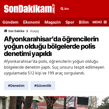
Ara
Gündem
Ekonomi
Magazin
Spor
Bilim ve Teknolo
MENÜ
Asayiş
Son Dakika
Afyonkarahisar’da öğrencilerin
yoğun olduğu bölgelerde polis
denetimi yapıldı
Afyonkarahisar’da polis, öğrencilerin yoğun olduğu
bölgelerde denetim yaptı. Suç unsuru tespit edilmeyen
uygulamada 512 kişi ve 199 araç sorgulandı.
#Denetim
#Güvenlik