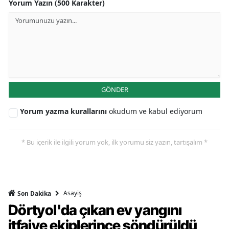
Yorum Yazın (500 Karakter)
GÖNDER
Yorum yazma kurallarını
okudum ve kabul ediyorum
* Bu içerik ile ilgili yorum yok, ilk yorumu siz yazın, tartışalım *
Asayiş
Son Dakika
Dörtyol'da çıkan ev yangını
itfaiye ekiplerince söndürüldü