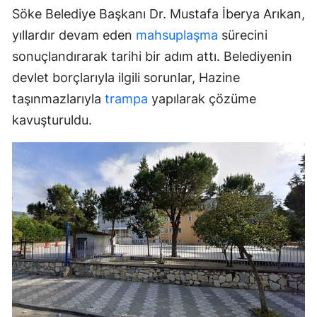
Söke Belediye Başkanı Dr. Mustafa İberya Arıkan,
yıllardır devam eden
mahsuplaşma
sürecini
sonuçlandırarak tarihi bir adım attı. Belediyenin
devlet borçlarıyla ilgili sorunlar, Hazine
taşınmazlarıyla
trampa
yapılarak çözüme
kavuşturuldu.