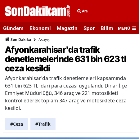
Ara
Gündem
Ekonomi
Magazin
Spor
Bilim ve Teknolo
MENÜ
Asayiş
Son Dakika
Afyonkarahisar'da trafik
denetlemelerinde 631 bin 623 tl
ceza kesildi
Afyonkarahisar'da trafik denetlemeleri kapsamında
631 bin 623 TL idari para cezası uygulandı. Dinar İlçe
Emniyet Müdürlüğü, 346 araç ve 221 motosikleti
kontrol ederek toplam 347 araç ve motosiklete ceza
kesildi.
#Ceza
#Trafik