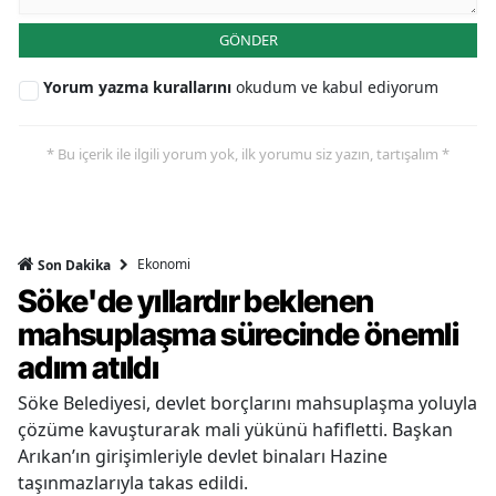
GÖNDER
Yorum yazma kurallarını
okudum ve kabul ediyorum
* Bu içerik ile ilgili yorum yok, ilk yorumu siz yazın, tartışalım *
Ekonomi
Son Dakika
Söke'de yıllardır beklenen
mahsuplaşma sürecinde önemli
adım atıldı
Söke Belediyesi, devlet borçlarını mahsuplaşma yoluyla
çözüme kavuşturarak mali yükünü hafifletti. Başkan
Arıkan’ın girişimleriyle devlet binaları Hazine
taşınmazlarıyla takas edildi.