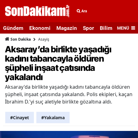
Ara
Gündem
Ekonomi
Magazin
Spor
Bilim ve Teknolo
MENÜ
Asayiş
Son Dakika
Aksaray’da birlikte yaşadığı
kadını tabancayla öldüren
şüpheli inşaat çatısında
yakalandı
Aksaray'da birlikte yaşadığı kadını tabancayla öldüren
şüpheli, inşaat çatısında yakalandı. Polis ekipleri, kaçan
İbrahim D.'yi suç aletiyle birlikte gözaltına aldı.
#Cinayet
#Yakalama