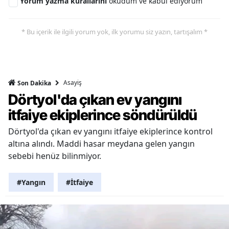
Yorum yazma kurallarını
okudum ve kabul ediyorum
* Bu içerik ile ilgili yorum yok, ilk yorumu siz yazın, tartışalım *
Asayiş
Son Dakika
Dörtyol'da çıkan ev yangını
itfaiye ekiplerince söndürüldü
Dörtyol'da çıkan ev yangını itfaiye ekiplerince kontrol
altına alındı. Maddi hasar meydana gelen yangın
sebebi henüz bilinmiyor.
#Yangın
#İtfaiye