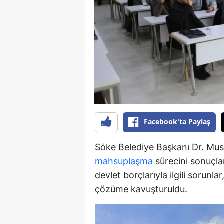
Y
K
Ki
O
D
Facebook'ta Paylaş
Söke Belediye Başkanı Dr. Must
mahsuplaşma
sürecini sonuçlan
devlet borçlarıyla ilgili sorunl
çözüme kavuşturuldu.