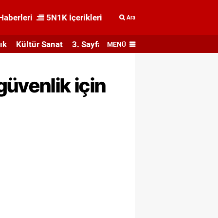
Haberleri
5N1K İçerikleri
Ara
ık
Kültür Sanat
3. Sayfa
MENÜ
üvenlik için