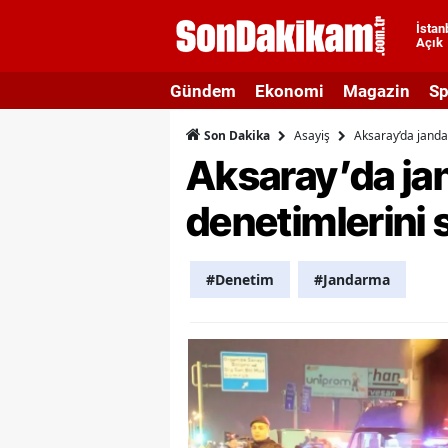
İstan
Açık
A
Gündem
Ekonomi
Magazin
Sp
A
Asayiş
Aksaray’da janda
Son Dakika
A
Aksaray’da jan
A
denetimlerini
A
A
#Denetim
#Jandarma
A
A
A
B