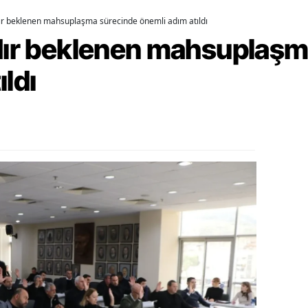
dır beklenen mahsuplaşma sürecinde önemli adım atıldı
ozgat
rdır beklenen mahsuplaş
onguldak
ıldı
ksaray
ayburt
araman
ırıkkale
atman
ırnak
artın
rdahan
ğdır