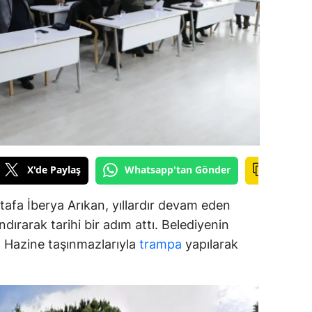
alova
arabük
lis
smaniye
üzce
X'de Paylaş
Whatsapp'tan Gönder
afa İberya Arıkan, yıllardır devam eden
dırarak tarihi bir adım attı. Belediyenin
ar, Hazine taşınmazlarıyla
trampa
yapılarak