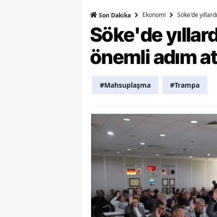
Ekonomi
Söke'de yıllar
Son Dakika
Y
Söke'de yılla
Z
önemli adım at
A
B
#Mahsuplaşma
#Trampa
K
K
B
Ş
B
A
I