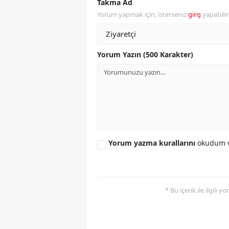
Takma Ad
Yorum yapmak için, isterseniz
giriş
yapabili
S
Si
Yorum Yazın (500 Karakter)
S
S
T
T
Yorum yazma kurallarını
okudum v
T
T
Ş
* Bu içerik ile ilgili 
U
V