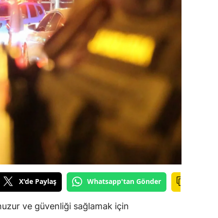
ilecik
ingöl
tlis
olu
urdur
ursa
anakkale
ankırı
orum
X'de Paylaş
Whatsapp'tan Gönder
enizli
 huzur ve güvenliği sağlamak için
iyarbakır