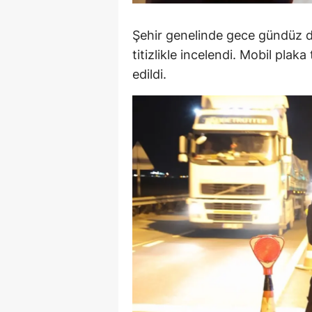
M
Şehir genelinde gece gündüz d
İ
titizlikle incelendi. Mobil plaka
edildi.
İ
K
K
K
Kı
K
K
K
K