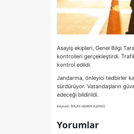
M
M
K
M
Asayiş ekipleri, Genel Bilgi Ta
kontrolleri gerçekleştirdi. Traf
M
kontrol edildi.
M
Jandarma, önleyici tedbirler ka
N
sürdürüyor. Vatandaşların güve
edeceği bildirildi.
N
Kaynak: İHLAS HABER AJANSI
O
R
Yorumlar
S