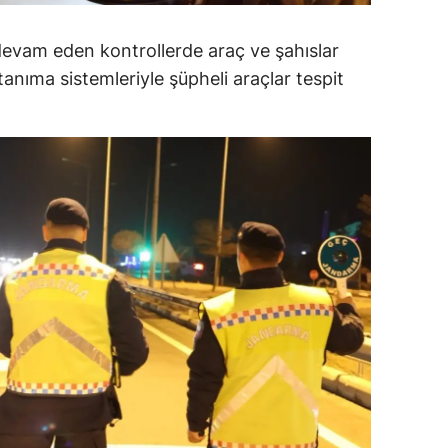
ersin
evam eden kontrollerde araç ve şahıslar
stanbul
 tanıma sistemleriyle şüpheli araçlar tespit
zmir
ars
astamonu
ayseri
rklareli
ırşehir
ocaeli
onya
ütahya