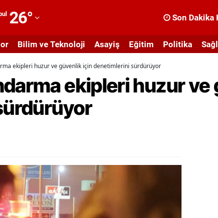
26
°
bul
Son Dakika 
dana
or
Bilim ve Teknoloji
Asayiş
Eğitim
Politika
Sağl
dıyaman
rma ekipleri huzur ve güvenlik için denetimlerini sürdürüyor
fyonkarahisar
darma ekipleri huzur ve g
ğrı
 sürdürüyor
masya
nkara
ntalya
rtvin
ydın
alıkesir