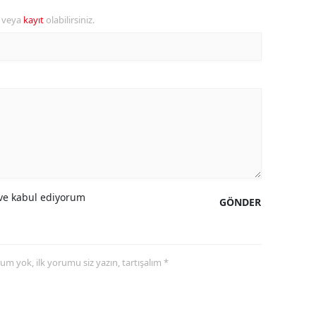
r veya
kayıt
olabilirsiniz.
amsun
irt
inop
ivas
ekirdağ
okat
e kabul ediyorum
rabzon
GÖNDER
unceli
anlıurfa
yorum yok, ilk yorumu siz yazın, tartışalım *
şak
an