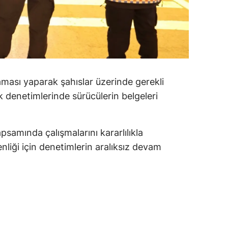
alatya
anisa
ahramanmaraş
ardin
raması yaparak şahıslar üzerinde gerekli
ik denetimlerinde sürücülerin belgeleri
uğla
uş
psamında çalışmalarını kararlılıkla
evşehir
nliği için denetimlerin aralıksız devam
iğde
rdu
ize
akarya