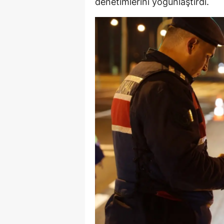
denetimlerini yoğunlaştırdı.
E
E
E
E
E
G
G
G
H
H
I