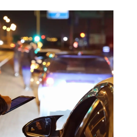
dirne
lazığ
rzincan
rzurum
skişehir
aziantep
iresun
ümüşhane
akkari
atay
sparta