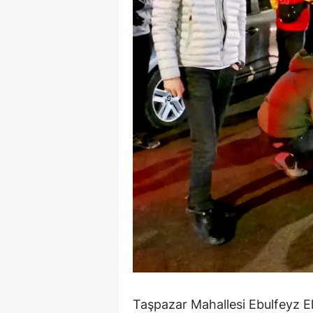
E
E
E
E
E
G
G
G
H
H
I
Taşpazar Mahallesi Ebulfeyz 