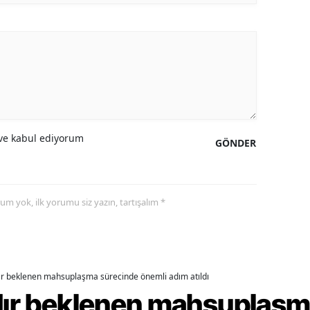
alova
arabük
lis
smaniye
e kabul ediyorum
üzce
GÖNDER
yorum yok, ilk yorumu siz yazın, tartışalım *
dır beklenen mahsuplaşma sürecinde önemli adım atıldı
rdır beklenen mahsuplaş