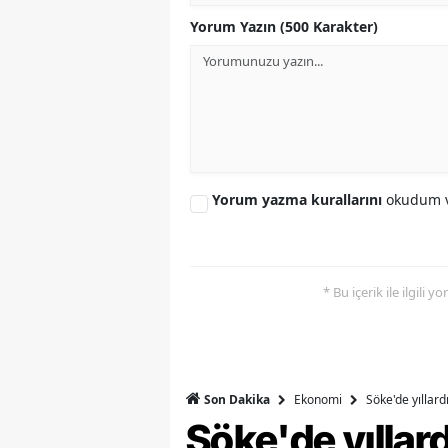
Yorum Yazın (500 Karakter)
Y
K
Ki
O
Yorum yazma kurallarını
okudum v
D
* Bu içerik ile ilgili 
Ekonomi
Söke'de yıllar
Son Dakika
Söke'de yılla