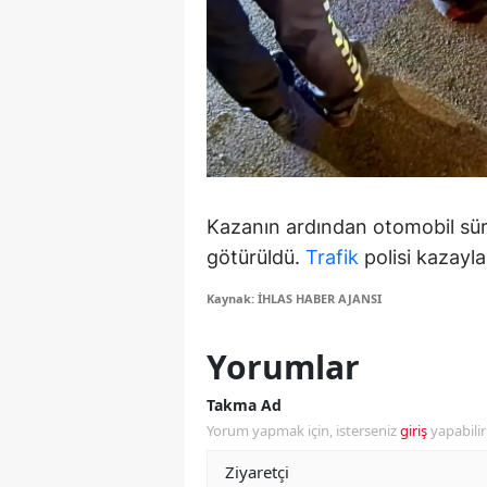
Y
Z
A
B
K
Kazanın ardından otomobil sür
götürüldü.
Trafik
polisi kazayla 
K
Kaynak: İHLAS HABER AJANSI
B
Ş
Yorumlar
B
Takma Ad
Yorum yapmak için, isterseniz
giriş
yapabili
A
I