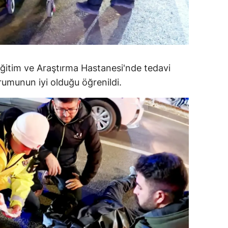
amsun
irt
inop
ğitim ve Araştırma Hastanesi'nde tedavi
ivas
urumunun iyi olduğu öğrenildi.
ekirdağ
okat
rabzon
unceli
anlıurfa
şak
an