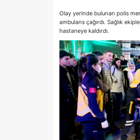
M
Olay yerinde bulunan polis me
ambulans çağırdı. Sağlık ekipler
M
hastaneye kaldırdı.
K
M
M
M
N
N
O
R
S