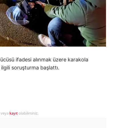
ozgat
onguldak
ksaray
ayburt
araman
ücüsü ifadesi alınmak üzere karakola
ilgili soruşturma başlattı.
ırıkkale
atman
ırnak
artın
r veya
kayıt
olabilirsiniz.
rdahan
ğdır