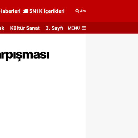
Haberleri
5N1K İçerikleri
Ara
ık
Kültür Sanat
3. Sayfa
MENÜ
arpışması