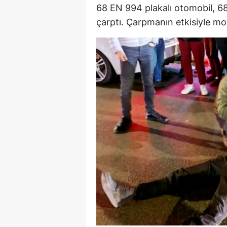
68 EN 994 plakalı otomobil, 6
M
çarptı. Çarpmanın etkisiyle mo
İ
İ
K
K
K
Kı
K
K
K
K