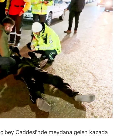
dirne
lazığ
rzincan
rzurum
skişehir
aziantep
iresun
ümüşhane
akkari
atay
sparta
Elçibey Caddesi'nde meydana gelen kazada