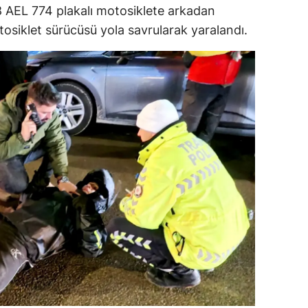
8 AEL 774 plakalı motosiklete arkadan
ersin
tosiklet sürücüsü yola savrularak yaralandı.
stanbul
zmir
ars
astamonu
ayseri
rklareli
ırşehir
ocaeli
onya
ütahya