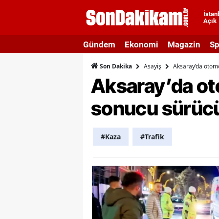
İstan
Açık
A
Gündem
Ekonomi
Magazin
Sp
A
Asayiş
Aksaray’da otomo
Son Dakika
A
Aksaray’da oto
A
sonucu sürücü
A
A
#Kaza
#Trafik
A
A
A
B