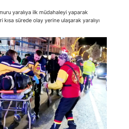
alatya
muru yaralıya ilk müdahaleyi yaparak
i kısa sürede olay yerine ulaşarak yaralıyı
anisa
ahramanmaraş
ardin
uğla
uş
evşehir
iğde
rdu
ize
akarya