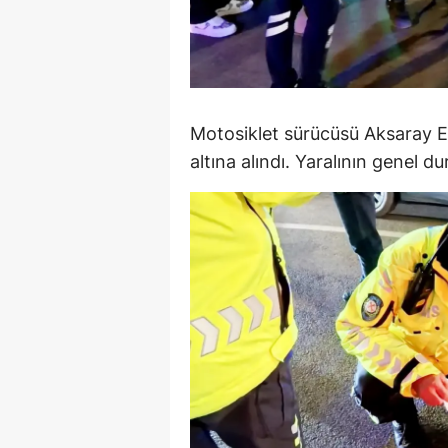
S
Si
S
Motosiklet sürücüsü Aksaray E
S
altına alındı. Yaralının genel d
T
T
T
T
Ş
U
V