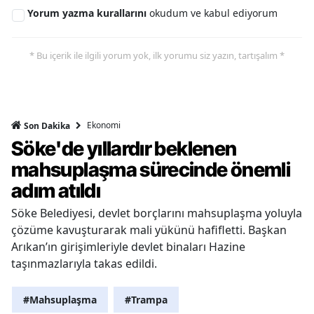
Yorum yazma kurallarını
okudum ve kabul ediyorum
* Bu içerik ile ilgili yorum yok, ilk yorumu siz yazın, tartışalım *
Ekonomi
Son Dakika
Söke'de yıllardır beklenen
mahsuplaşma sürecinde önemli
adım atıldı
Söke Belediyesi, devlet borçlarını mahsuplaşma yoluyla
çözüme kavuşturarak mali yükünü hafifletti. Başkan
Arıkan’ın girişimleriyle devlet binaları Hazine
taşınmazlarıyla takas edildi.
#Mahsuplaşma
#Trampa