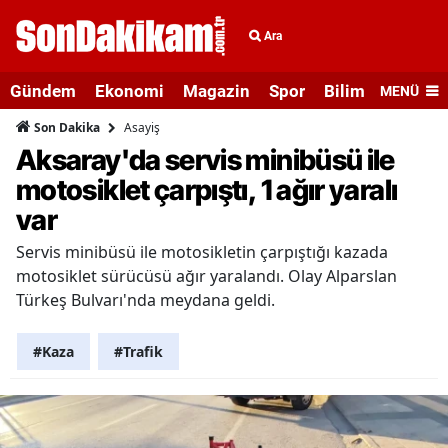
Ara
Gündem
Ekonomi
Magazin
Spor
Bilim ve Teknolo
MENÜ
Asayiş
Son Dakika
Aksaray'da servis minibüsü ile
motosiklet çarpıştı, 1 ağır yaralı
var
Servis minibüsü ile motosikletin çarpıştığı kazada
motosiklet sürücüsü ağır yaralandı. Olay Alparslan
Türkeş Bulvarı'nda meydana geldi.
#Kaza
#Trafik