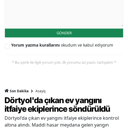
GÖNDER
Yorum yazma kurallarını
okudum ve kabul ediyorum
* Bu içerik ile ilgili yorum yok, ilk yorumu siz yazın, tartışalım *
Asayiş
Son Dakika
Dörtyol'da çıkan ev yangını
itfaiye ekiplerince söndürüldü
Dörtyol'da çıkan ev yangını itfaiye ekiplerince kontrol
altına alındı. Maddi hasar meydana gelen yangın