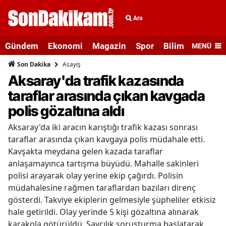
Ara
Gündem
Ekonomi
Magazin
Spor
Bilim ve Teknolo
MENÜ
Asayiş
Son Dakika
Aksaray'da trafik kazasında
taraflar arasında çıkan kavgada
polis gözaltına aldı
Aksaray'da iki aracın karıştığı trafik kazası sonrası
taraflar arasında çıkan kavgaya polis müdahale etti.
Kavşakta meydana gelen kazada taraflar
anlaşamayınca tartışma büyüdü. Mahalle sakinleri
polisi arayarak olay yerine ekip çağırdı. Polisin
müdahalesine rağmen taraflardan bazıları direnç
gösterdi. Takviye ekiplerin gelmesiyle şüpheliler etkisiz
hale getirildi. Olay yerinde 5 kişi gözaltına alınarak
karakola götürüldü. Savcılık soruşturma başlatarak