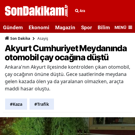
Ara
Gündem
Ekonomi
Magazin
Spor
Bilim ve Teknolo
MENÜ
Asayiş
Son Dakika
Akyurt Cumhuriyet Meydanında
otomobil çay ocağına düştü
Ankara'nın Akyurt ilçesinde kontrolden çıkan otomobil,
çay ocağının önüne düştü. Gece saatlerinde meydana
gelen kazada ölen ya da yaralanan olmazken, araçta
maddi hasar oluştu.
#Kaza
#Trafik