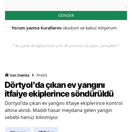
GÖNDER
Yorum yazma kurallarını
okudum ve kabul ediyorum
* Bu içerik ile ilgili yorum yok, ilk yorumu siz yazın, tartışalım *
Asayiş
Son Dakika
Dörtyol'da çıkan ev yangını
itfaiye ekiplerince söndürüldü
Dörtyol'da çıkan ev yangını itfaiye ekiplerince kontrol
altına alındı. Maddi hasar meydana gelen yangın
sebebi henüz bilinmiyor.