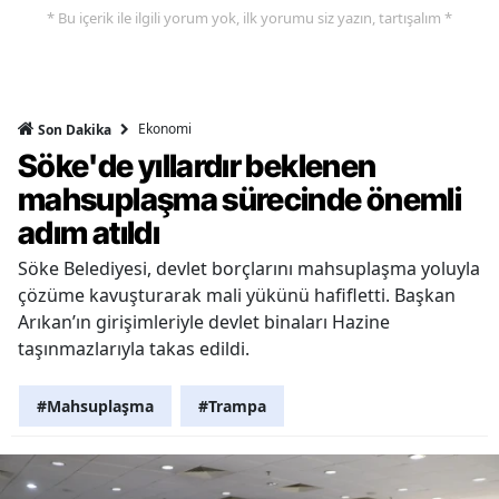
* Bu içerik ile ilgili yorum yok, ilk yorumu siz yazın, tartışalım *
Ekonomi
Son Dakika
Söke'de yıllardır beklenen
mahsuplaşma sürecinde önemli
adım atıldı
Söke Belediyesi, devlet borçlarını mahsuplaşma yoluyla
çözüme kavuşturarak mali yükünü hafifletti. Başkan
Arıkan’ın girişimleriyle devlet binaları Hazine
taşınmazlarıyla takas edildi.
#Mahsuplaşma
#Trampa