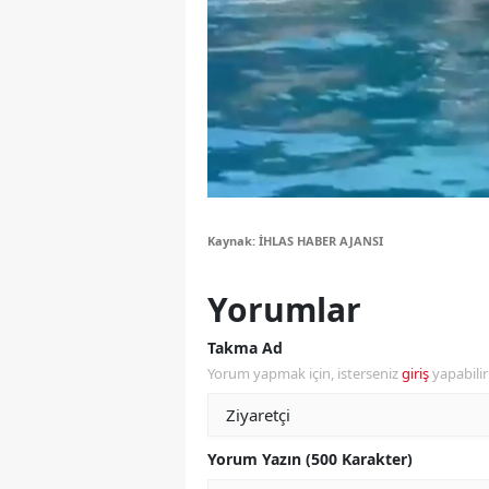
S
Si
S
S
T
Kaynak: İHLAS HABER AJANSI
T
Yorumlar
T
Takma Ad
T
Yorum yapmak için, isterseniz
giriş
yapabili
Ş
U
Yorum Yazın (500 Karakter)
V