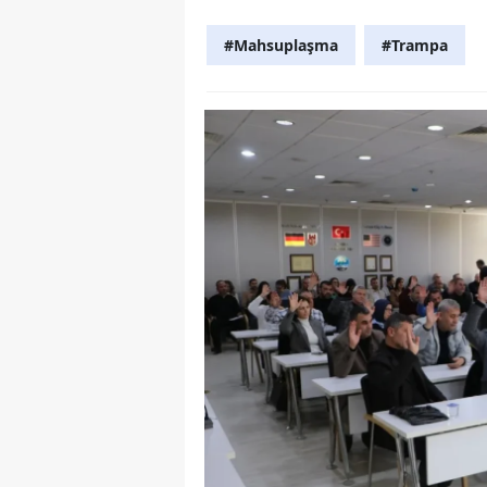
Y
#Mahsuplaşma
#Trampa
K
Ki
O
D