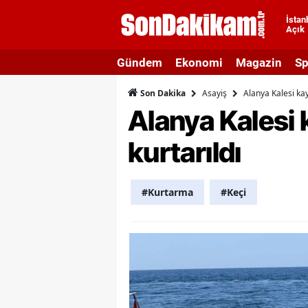
İstan
Açık
A
Gündem
Ekonomi
Magazin
Sp
A
Asayiş
Alanya Kalesi kay
Son Dakika
A
Alanya Kalesi 
A
kurtarıldı
A
A
#Kurtarma
#Keçi
A
A
A
B