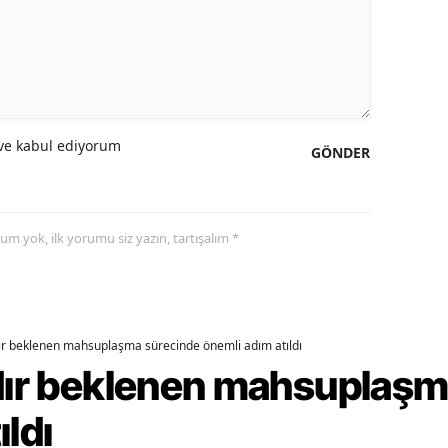
ozgat
onguldak
ksaray
e kabul ediyorum
GÖNDER
ayburt
araman
yorum yok, ilk yorumu siz yazın, tartışalım *
ırıkkale
atman
ırnak
dır beklenen mahsuplaşma sürecinde önemli adım atıldı
artın
rdır beklenen mahsuplaş
rdahan
ıldı
ğdır