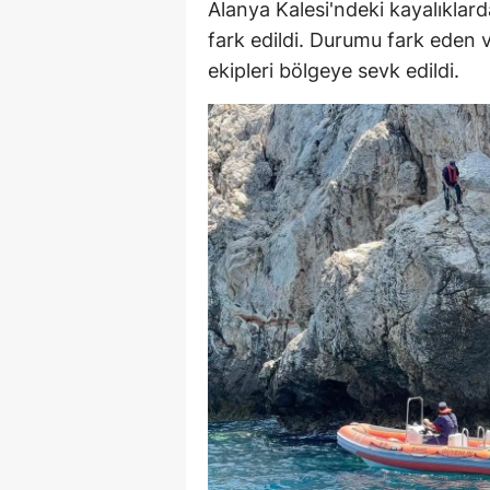
Alanya Kalesi'ndeki kayalıklar
E
fark edildi. Durumu fark eden v
ekipleri bölgeye sevk edildi.
E
E
E
E
G
G
G
H
H
I