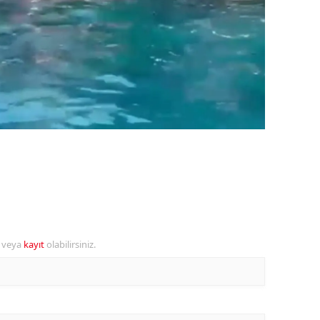
amsun
irt
inop
ivas
ekirdağ
okat
rabzon
unceli
r veya
kayıt
olabilirsiniz.
anlıurfa
şak
an