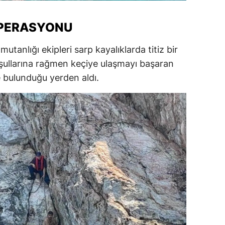
ersin
PERASYONU
stanbul
tanlığı ekipleri sarp kayalıklarda titiz bir
zmir
koşullarına rağmen keçiye ulaşmayı başaran
ars
e bulunduğu yerden aldı.
astamonu
ayseri
rklareli
ırşehir
ocaeli
onya
ütahya