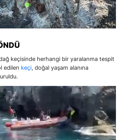
alatya
anisa
ahramanmaraş
ÖNDÜ
ardin
ağ keçisinde herhangi bir yaralanma tespit
uğla
l edilen
keçi
, doğal yaşam alanına
uş
uruldu.
evşehir
iğde
rdu
ize
akarya