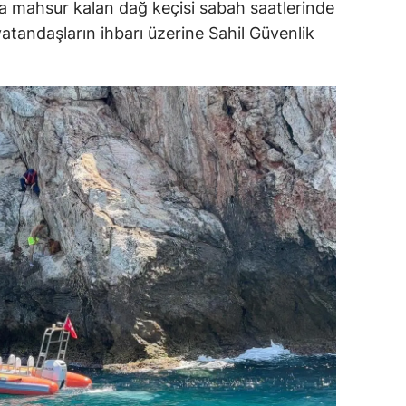
da mahsur kalan dağ keçisi sabah saatlerinde
dirne
atandaşların ihbarı üzerine Sahil Güvenlik
lazığ
rzincan
rzurum
skişehir
aziantep
iresun
ümüşhane
akkari
atay
sparta