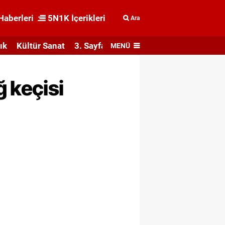
Haberleri
5N1K İçerikleri
Ara
ık
Kültür Sanat
3. Sayfa
MENÜ
 keçisi