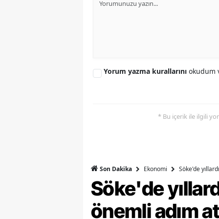
Y
Z
A
Yorum yazma kurallarını
okudum v
B
K
* Bu içerik ile ilgili 
K
B
Ş
Ekonomi
Söke'de yıllar
Son Dakika
B
Söke'de yılla
A
önemli adım at
I