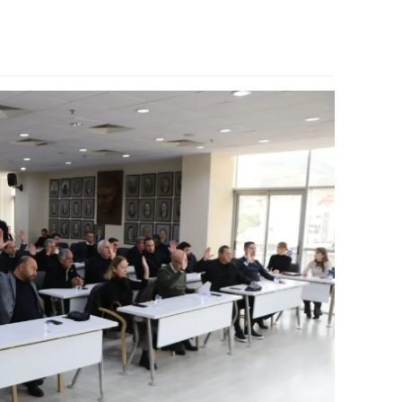
alova
arabük
lis
smaniye
üzce