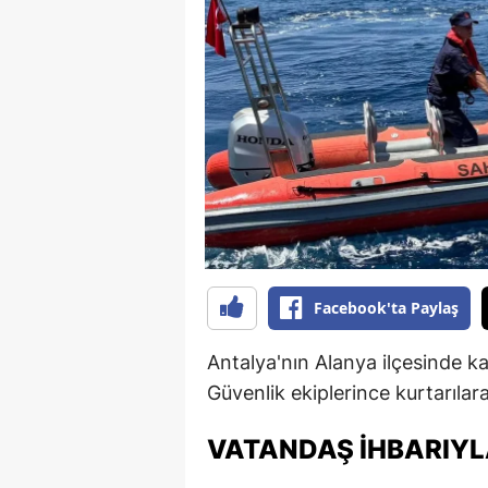
B
B
Bi
B
B
B
Ç
Facebook'ta Paylaş
Ç
Antalya'nın Alanya ilçesinde k
Ç
Güvenlik ekiplerince kurtarılar
D
VATANDAŞ İHBARIYL
D