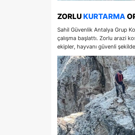
M
ZORLU
KURTARMA
O
İ
Sahil Güvenlik Antalya Grup Komu
İ
çalışma başlattı. Zorlu arazi 
K
ekipler, hayvanı güvenli şekild
K
K
Kı
K
K
K
K