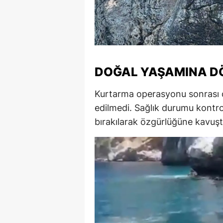
M
M
K
DOĞAL YAŞAMINA D
M
Kurtarma operasyonu sonrası d
M
edilmedi. Sağlık durumu kontro
M
bırakılarak özgürlüğüne kavuşt
N
N
O
R
S