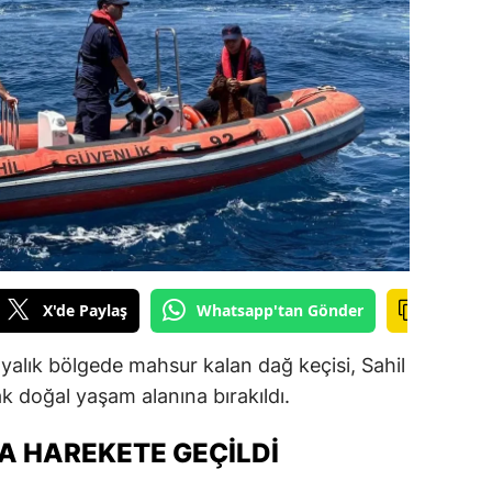
ilecik
ingöl
tlis
olu
urdur
ursa
anakkale
X'de Paylaş
Whatsapp'tan Gönder
ankırı
ayalık bölgede mahsur kalan dağ keçisi, Sahil
orum
ak doğal yaşam alanına bırakıldı.
enizli
A HAREKETE GEÇILDI
iyarbakır