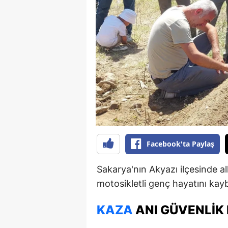
B
B
Bi
B
B
B
Ç
Facebook'ta Paylaş
Ç
Sakarya'nın Akyazı ilçesinde al
Ç
motosikletli genç hayatını kayb
D
KAZA
ANI GÜVENLIK
D