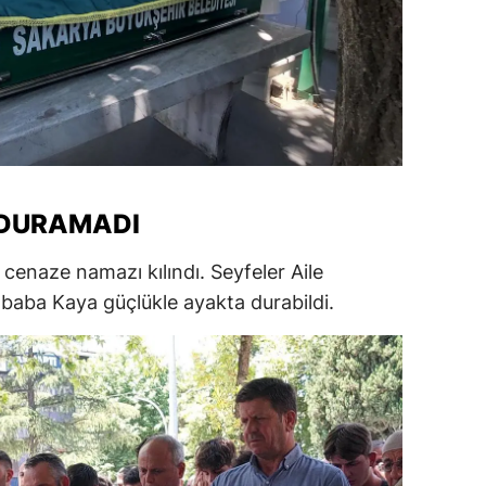
amsun
irt
inop
ivas
ekirdağ
 DURAMADI
okat
enaze namazı kılındı. Seyfeler Aile
a baba Kaya güçlükle ayakta durabildi.
rabzon
unceli
anlıurfa
şak
an