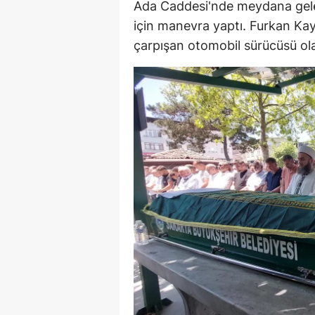
Ada Caddesi'nde meydana gele
E
için manevra yaptı. Furkan Kaya
çarpışan otomobil sürücüsü ola
E
E
E
E
G
G
G
H
H
I