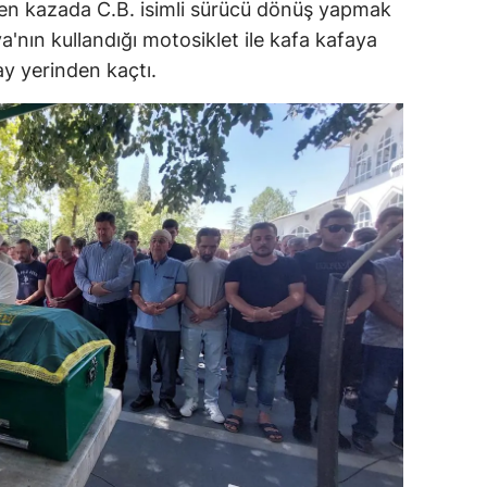
n kazada C.B. isimli sürücü dönüş yapmak
dirne
'nın kullandığı motosiklet ile kafa kafaya
y yerinden kaçtı.
lazığ
rzincan
rzurum
skişehir
aziantep
iresun
ümüşhane
akkari
atay
sparta