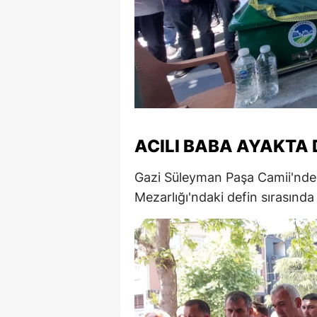
S
Si
S
S
T
ACILI BABA AYAKTA
T
Gazi Süleyman Paşa Camii'nde c
Mezarlığı'ndaki defin sırasınd
T
T
Ş
U
V