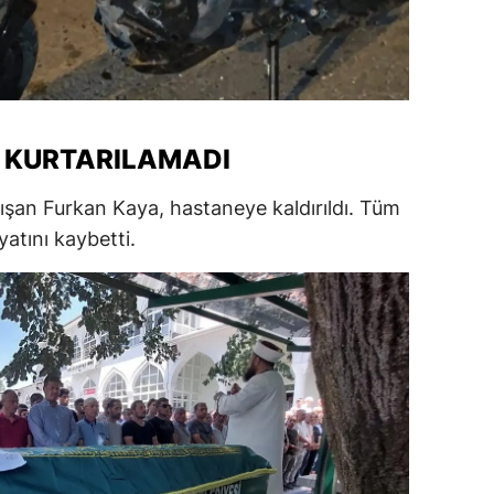
alatya
anisa
ahramanmaraş
 KURTARILAMADI
ardin
ışan Furkan Kaya, hastaneye kaldırıldı. Tüm
uğla
tını kaybetti.
uş
evşehir
iğde
rdu
ize
akarya