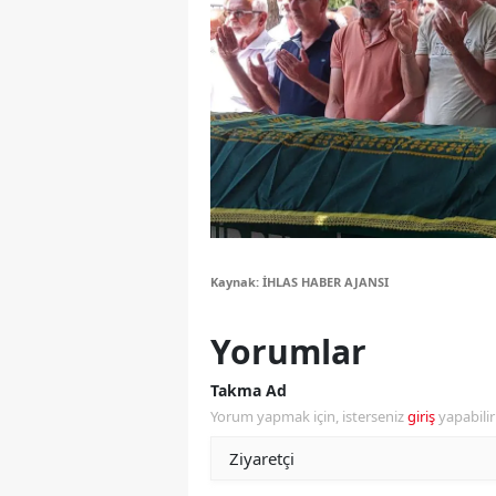
Y
Z
A
B
K
K
Kaynak: İHLAS HABER AJANSI
B
Yorumlar
Ş
Takma Ad
B
Yorum yapmak için, isterseniz
giriş
yapabili
A
I