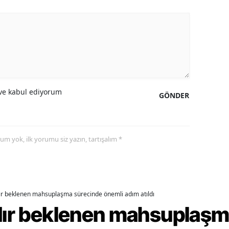
alova
arabük
lis
smaniye
e kabul ediyorum
GÖNDER
üzce
yorum yok, ilk yorumu siz yazın, tartışalım *
dır beklenen mahsuplaşma sürecinde önemli adım atıldı
rdır beklenen mahsuplaş