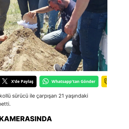
ilecik
ingöl
tlis
olu
urdur
ursa
anakkale
X'de Paylaş
Whatsapp'tan Gönder
ankırı
kollü sürücü ile çarpışan 21 yaşındaki
orum
etti.
enizli
 KAMERASINDA
iyarbakır