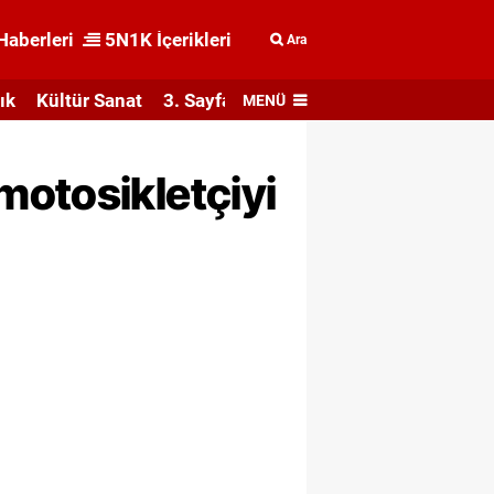
Haberleri
5N1K İçerikleri
Ara
ık
Kültür Sanat
3. Sayfa
MENÜ
motosikletçiyi