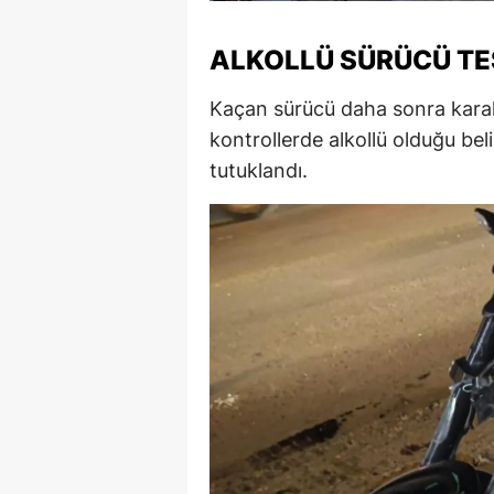
M
ALKOLLÜ SÜRÜCÜ TE
İ
Kaçan sürücü daha sonra karak
İ
kontrollerde alkollü olduğu be
K
tutuklandı.
K
K
Kı
K
K
K
K