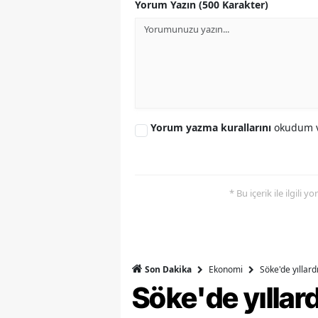
Yorum Yazın (500 Karakter)
Y
K
Ki
O
Yorum yazma kurallarını
okudum v
D
* Bu içerik ile ilgili 
Ekonomi
Söke'de yıllar
Son Dakika
Söke'de yılla