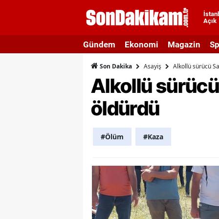
İstan
Açık
A
Gündem
Ekonomi
Magazin
Sp
A
Asayiş
Alkollü sürücü S
Son Dakika
A
Alkollü sürüc
A
öldürdü
A
A
#Ölüm
#Kaza
A
A
A
B