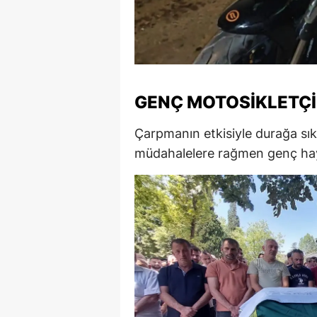
M
M
K
GENÇ MOTOSIKLETÇI
M
Çarpmanın etkisiyle durağa sık
M
müdahalelere rağmen genç haya
M
N
N
O
R
S