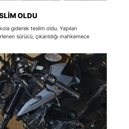
ersin
SLIM OLDU
stanbul
ola giderek teslim oldu. Yapılan
zmir
lirlenen sürücü, çıkarıldığı mahkemece
ars
astamonu
ayseri
rklareli
ırşehir
ocaeli
onya
ütahya