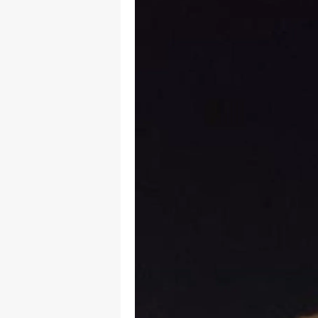
M
İ
İ
K
K
K
Kı
K
K
K
K