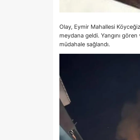
Y
Z
Olay, Eymir Mahallesi Köyceği
meydana geldi. Yangını gören va
A
müdahale sağlandı.
B
K
K
B
Ş
B
A
I