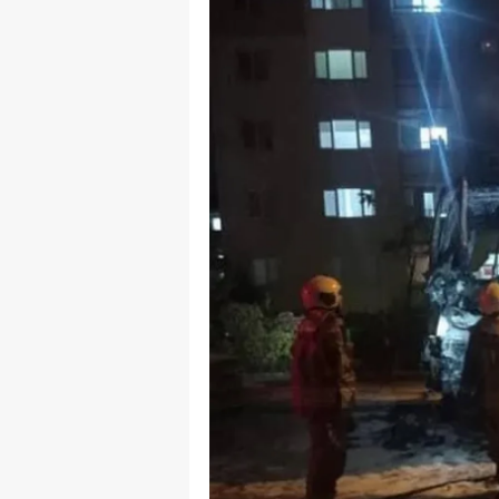
B
B
Bi
B
B
B
Ç
Ç
Ç
D
D