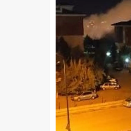
M
M
K
M
M
M
N
N
O
R
S