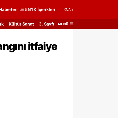
Haberleri
5N1K İçerikleri
Ara
ık
Kültür Sanat
3. Sayfa
MENÜ
gını itfaiye