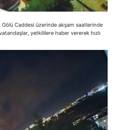
ozgat
onguldak
z Gölü Caddesi üzerinde akşam saatlerinde
tandaşlar, yetkililere haber vererek hızlı
ksaray
ayburt
araman
ırıkkale
atman
ırnak
artın
rdahan
ğdır