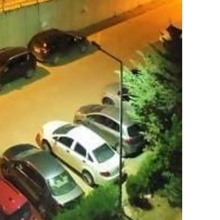
amsun
irt
inop
ivas
ekirdağ
okat
rabzon
unceli
anlıurfa
şak
an