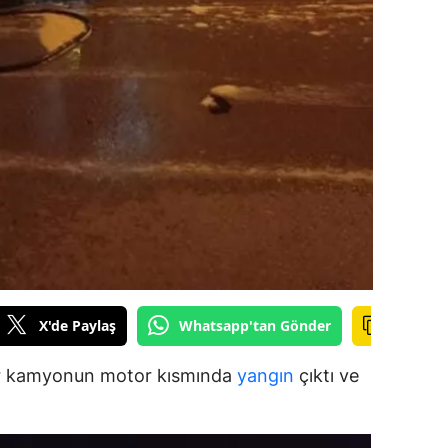
dirne
lazığ
rzincan
rzurum
skişehir
aziantep
iresun
ümüşhane
X'de Paylaş
Whatsapp'tan Gönder
akkari
bir kamyonun motor kısmında
yangın
çıktı ve
atay
sparta