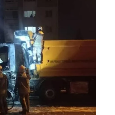
ilecik
ingöl
tlis
olu
urdur
ursa
anakkale
ankırı
orum
enizli
iyarbakır