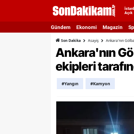
İstan
Açık
A
Gündem
Ekonomi
Magazin
Sp
A
Asayiş
Ankara'nın Gölba
Son Dakika
A
Ankara'nın Göl
A
ekipleri taraf
A
A
#Yangın
#Kamyon
A
A
A
B