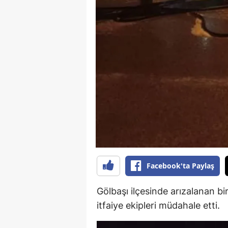
E
E
E
E
E
G
G
G
Facebook'ta Paylaş
H
Gölbaşı ilçesinde arızalanan 
H
itfaiye ekipleri müdahale etti.
I