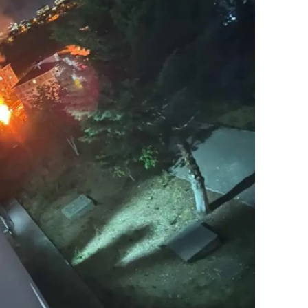
alova
arabük
lis
smaniye
üzce