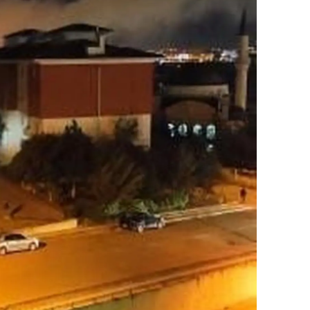
alatya
anisa
ahramanmaraş
ardin
uğla
uş
evşehir
iğde
rdu
ize
akarya