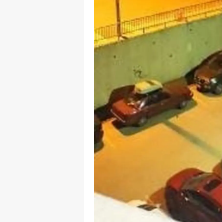
S
Si
S
S
T
T
T
T
Ş
U
V