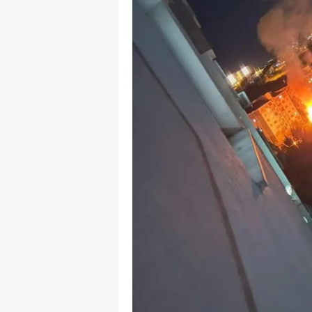
Y
K
Ki
O
D