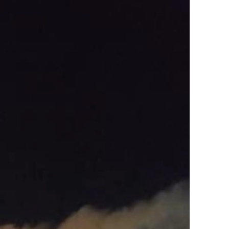
ersin
stanbul
zmir
ars
astamonu
ayseri
rklareli
ırşehir
ocaeli
onya
ütahya