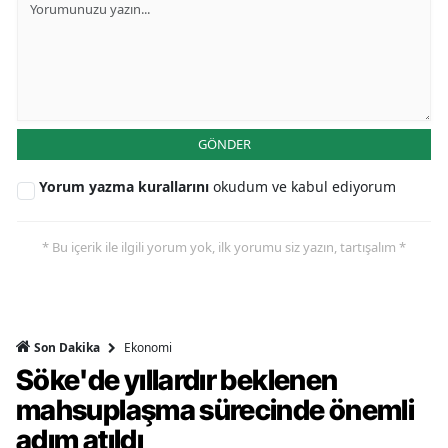
GÖNDER
Yorum yazma kurallarını
okudum ve kabul ediyorum
* Bu içerik ile ilgili yorum yok, ilk yorumu siz yazın, tartışalım *
Ekonomi
Son Dakika
Söke'de yıllardır beklenen
mahsuplaşma sürecinde önemli
adım atıldı