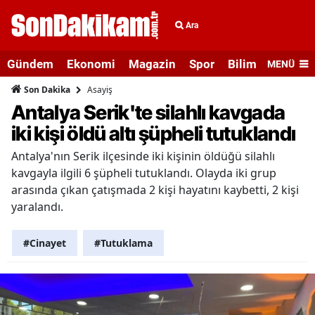
Ara
Gündem
Ekonomi
Magazin
Spor
Bilim ve Teknolo
MENÜ
Asayiş
Son Dakika
Antalya Serik'te silahlı kavgada
iki kişi öldü altı şüpheli tutuklandı
Antalya'nın Serik ilçesinde iki kişinin öldüğü silahlı
kavgayla ilgili 6 şüpheli tutuklandı. Olayda iki grup
arasında çıkan çatışmada 2 kişi hayatını kaybetti, 2 kişi
yaralandı.
#Cinayet
#Tutuklama