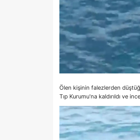
Y
Z
A
B
K
K
Ölen kişinin falezlerden düştüğü
B
Tıp Kurumu'na kaldırıldı ve in
Ş
B
A
I