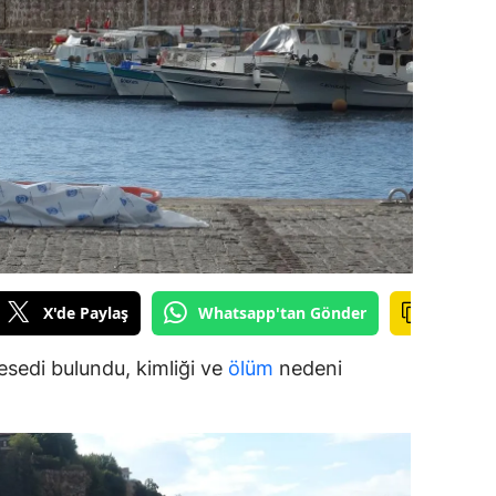
ilecik
ingöl
tlis
olu
urdur
ursa
anakkale
X'de Paylaş
Whatsapp'tan Gönder
ankırı
esedi bulundu, kimliği ve
ölüm
nedeni
orum
enizli
iyarbakır