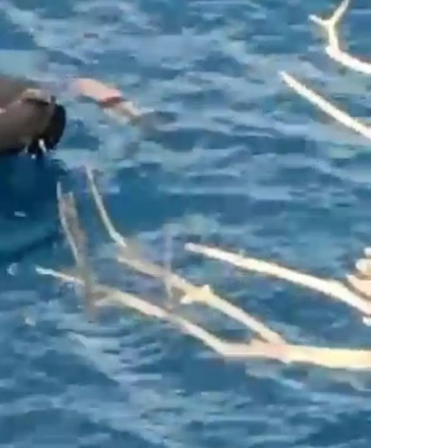
amsun
irt
inop
ivas
ekirdağ
okat
rabzon
unceli
anlıurfa
şak
an