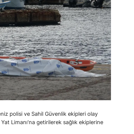
ersin
stanbul
zmir
ars
astamonu
ayseri
rklareli
ırşehir
ocaeli
iz polisi ve Sahil Güvenlik ekipleri olay
onya
 Yat Limanı'na getirilerek sağlık ekiplerine
ütahya