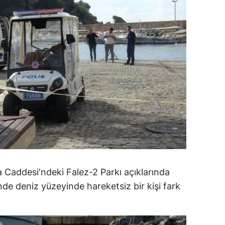
dirne
lazığ
rzincan
rzurum
skişehir
aziantep
iresun
ümüşhane
a Caddesi'ndeki Falez-2 Parkı açıklarında
akkari
de deniz yüzeyinde hareketsiz bir kişi fark
atay
sparta