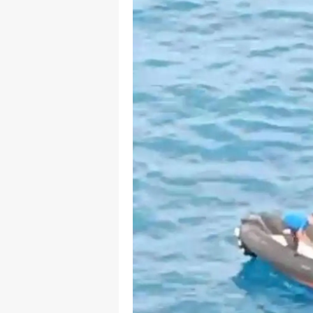
Y
K
Ki
O
D