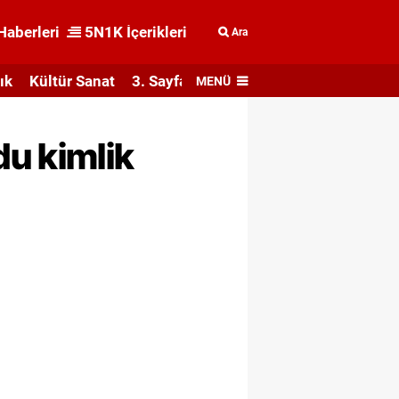
Haberleri
5N1K İçerikleri
Ara
ık
Kültür Sanat
3. Sayfa
MENÜ
du kimlik