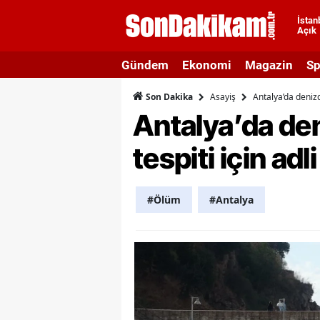
İstan
Açık
A
Gündem
Ekonomi
Magazin
Sp
A
Asayiş
Antalya’da denizd
Son Dakika
A
Antalya’da den
A
tespiti için ad
A
A
#Ölüm
#Antalya
A
A
A
B