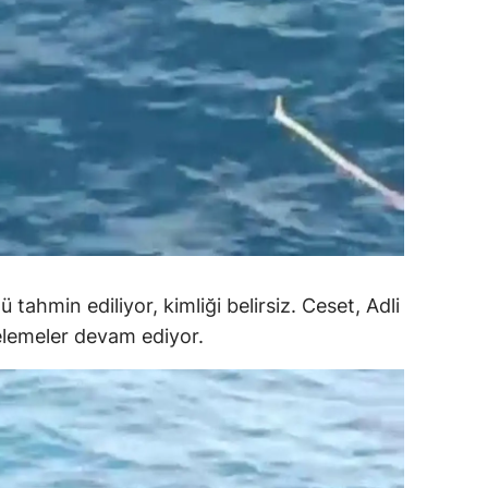
ozgat
onguldak
ksaray
ayburt
araman
ırıkkale
 tahmin ediliyor, kimliği belirsiz. Ceset, Adli
atman
celemeler devam ediyor.
ırnak
artın
rdahan
ğdır