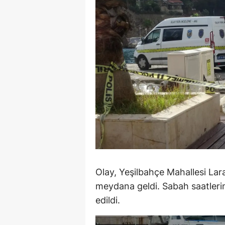
E
E
E
E
E
G
G
G
Olay, Yeşilbahçe Mahallesi Lar
H
meydana geldi. Sabah saatlerin
H
edildi.
I