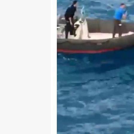
S
Si
S
S
T
T
T
T
Ş
U
V