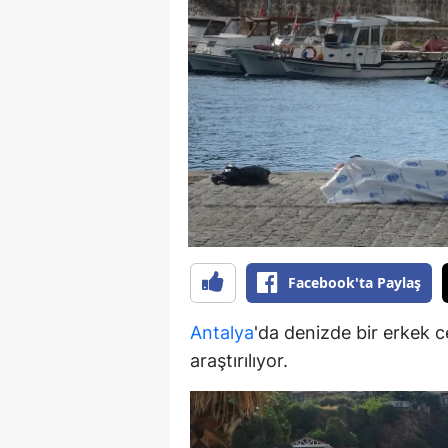
B
B
Bi
B
B
B
Ç
Facebook'ta Paylaş
Ç
Antalya
'da denizde bir erkek c
Ç
araştırılıyor.
D
D