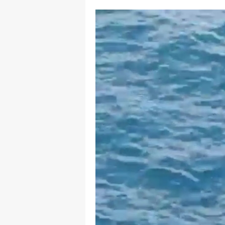
M
M
K
M
M
M
N
N
O
R
S