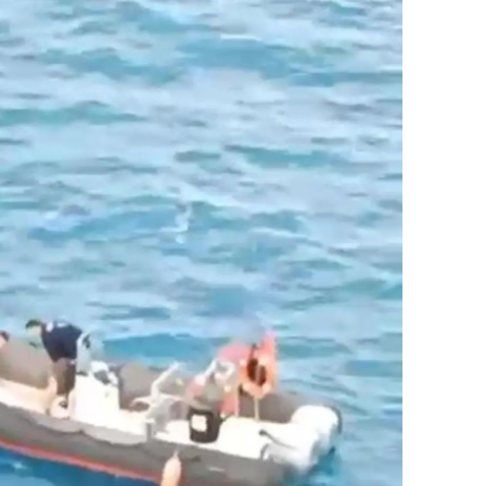
alova
arabük
lis
smaniye
üzce