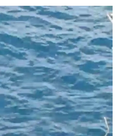
alatya
anisa
ahramanmaraş
ardin
uğla
uş
evşehir
iğde
rdu
ize
akarya