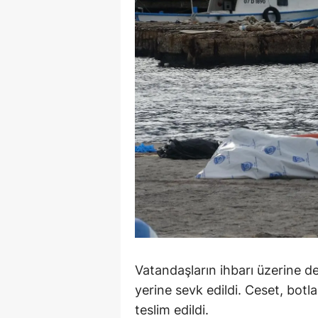
M
İ
İ
K
K
K
Kı
K
K
Vatandaşların ihbarı üzerine den
K
yerine sevk edildi. Ceset, botla
teslim edildi.
K