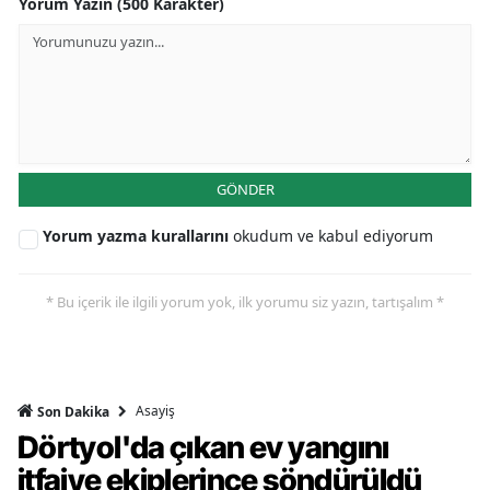
Yorum Yazın (500 Karakter)
GÖNDER
Yorum yazma kurallarını
okudum ve kabul ediyorum
* Bu içerik ile ilgili yorum yok, ilk yorumu siz yazın, tartışalım *
Asayiş
Son Dakika
Dörtyol'da çıkan ev yangını
itfaiye ekiplerince söndürüldü