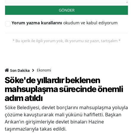
GÖNDER
Yorum yazma kurallarını
okudum ve kabul ediyorum
* Bu içerik ile ilgili yorum yok, ilk yorumu siz yazın, tartışalım *
Ekonomi
Son Dakika
Söke'de yıllardır beklenen
mahsuplaşma sürecinde önemli
adım atıldı
Söke Belediyesi, devlet borçlarını mahsuplaşma yoluyla
çözüme kavuşturarak mali yükünü hafifletti. Başkan
Arıkan’ın girişimleriyle devlet binaları Hazine
taşınmazlarıyla takas edildi.