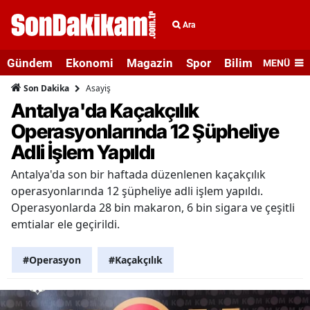
Ara
Gündem
Ekonomi
Magazin
Spor
Bilim ve Teknolo
MENÜ
Asayiş
Son Dakika
Antalya'da Kaçakçılık
Operasyonlarında 12 Şüpheliye
Adli İşlem Yapıldı
Antalya'da son bir haftada düzenlenen kaçakçılık
operasyonlarında 12 şüpheliye adli işlem yapıldı.
Operasyonlarda 28 bin makaron, 6 bin sigara ve çeşitli
emtialar ele geçirildi.
#Operasyon
#Kaçakçılık