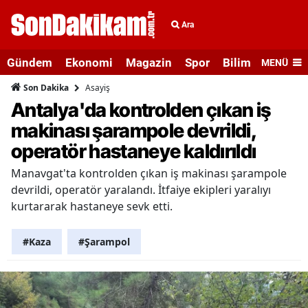
Ara
Gündem
Ekonomi
Magazin
Spor
Bilim ve Teknolo
MENÜ
Asayiş
Son Dakika
Antalya'da kontrolden çıkan iş
makinası şarampole devrildi,
operatör hastaneye kaldırıldı
Manavgat'ta kontrolden çıkan iş makinası şarampole
devrildi, operatör yaralandı. İtfaiye ekipleri yaralıyı
kurtararak hastaneye sevk etti.
#Kaza
#Şarampol