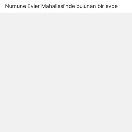
Numune Evler Mahallesi'nde bulunan bir evde
bilinmeyen nedenle yangın çıktı. Olay,
çevredekiler tarafından fark edilerek yetkililere
bildirildi.
Hatay Büyükşehir Belediyesi'ne bağlı itfaiye
ekipleri hızla olay yerine ulaştı. Yangın,