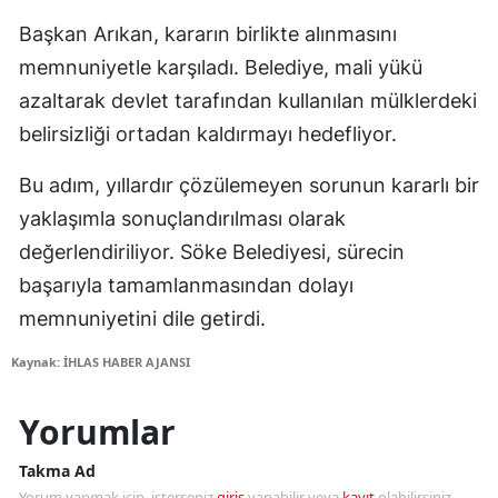
Başkan Arıkan, kararın birlikte alınmasını
memnuniyetle karşıladı. Belediye, mali yükü
azaltarak devlet tarafından kullanılan mülklerdeki
belirsizliği ortadan kaldırmayı hedefliyor.
Bu adım, yıllardır çözülemeyen sorunun kararlı bir
yaklaşımla sonuçlandırılması olarak
değerlendiriliyor. Söke Belediyesi, sürecin
başarıyla tamamlanmasından dolayı
memnuniyetini dile getirdi.
Kaynak: İHLAS HABER AJANSI
Yorumlar
Takma Ad
Yorum yapmak için, isterseniz
giriş
yapabilir veya
kayıt
olabilirsiniz.