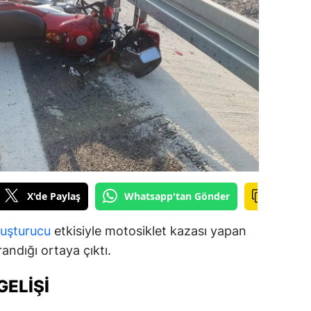
ilecik
ingöl
tlis
olu
urdur
ursa
anakkale
X'de Paylaş
Whatsapp'tan Gönder
ankırı
uşturucu
etkisiyle motosiklet kazası yapan
orum
arandığı ortaya çıktı.
enizli
ELIŞI
iyarbakır