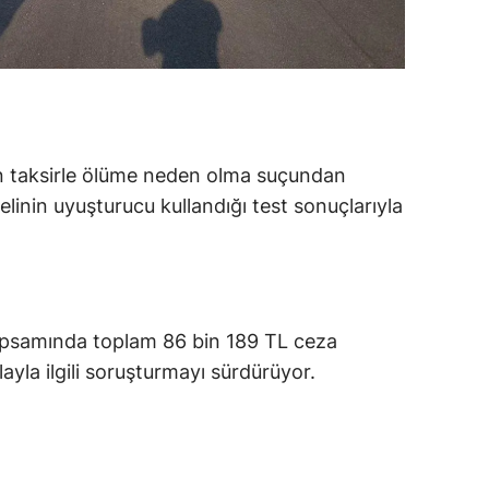
alatya
anisa
ahramanmaraş
ardin
n taksirle ölüme neden olma suçundan
helinin uyuşturucu kullandığı test sonuçlarıyla
uğla
uş
evşehir
apsamında toplam 86 bin 189 TL ceza
iğde
ayla ilgili soruşturmayı sürdürüyor.
rdu
ize
akarya