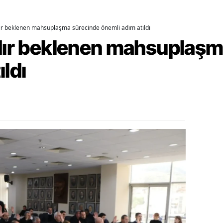
ozgat
dır beklenen mahsuplaşma sürecinde önemli adım atıldı
onguldak
rdır beklenen mahsuplaş
ksaray
ıldı
ayburt
araman
ırıkkale
atman
ırnak
artın
rdahan
ğdır