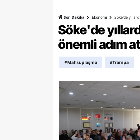
Y
Ekonomi
Söke'de yıllar
Son Dakika
Z
Söke'de yılla
A
önemli adım at
B
#Mahsuplaşma
#Trampa
K
K
B
Ş
B
A
I