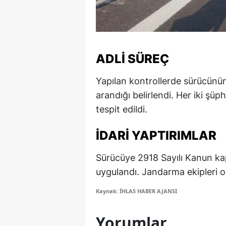
M
M
ADLI SÜREÇ
K
M
Yapılan kontrollerde sürücünü
arandığı belirlendi. Her iki şüp
M
tespit edildi.
M
İDARI YAPTIRIMLAR
N
Sürücüye 2918 Sayılı Kanun k
N
uygulandı. Jandarma ekipleri ol
O
Kaynak: İHLAS HABER AJANSI
R
Yorumlar
S