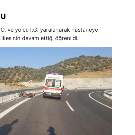
ersin
MU
stanbul
Ö. ve yolcu İ.G. yaralanarak hastaneye
zmir
likesinin devam ettiği öğrenildi.
ars
astamonu
ayseri
rklareli
ırşehir
ocaeli
onya
ütahya