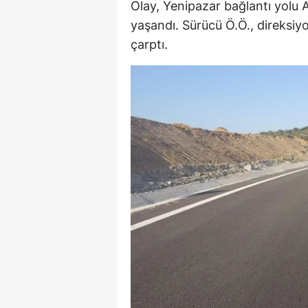
Olay, Yenipazar bağlantı yolu A
E
yaşandı. Sürücü Ö.Ö., direksiy
çarptı.
E
E
E
E
G
G
G
H
H
I