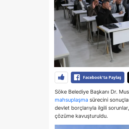
Y
K
Ki
O
D
Facebook'ta Paylaş
Söke Belediye Başkanı Dr. Must
mahsuplaşma
sürecini sonuçlan
devlet borçlarıyla ilgili sorunl
çözüme kavuşturuldu.