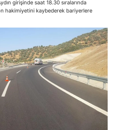
ydın girişinde saat 18.30 sıralarında
dirne
on hakimiyetini kaybederek bariyerlere
lazığ
rzincan
rzurum
skişehir
aziantep
iresun
ümüşhane
akkari
atay
sparta