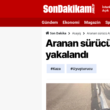
İstan
Açık
A
Gündem
Ekonomi
Magazin
Sp
A
Asayiş
Aranan sürücü Ay
Son Dakika
A
Aranan sürücü
A
yakalandı
A
A
#Kaza
#Uyuşturucu
A
A
A
B