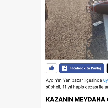
B
B
Bi
B
B
B
Ç
Facebook'ta Paylaş
Ç
Aydın'ın Yenipazar ilçesinde
uy
Ç
şüpheli, 11 yıl hapis cezası ile 
D
KAZANIN MEYDANA G
D