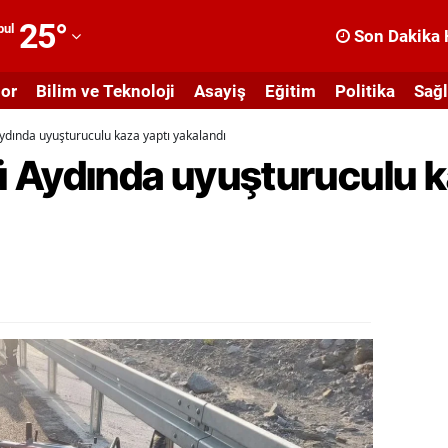
25
°
bul
Son Dakika 
dana
or
Bilim ve Teknoloji
Asayiş
Eğitim
Politika
Sağl
dıyaman
dında uyuşturuculu kaza yaptı yakalandı
fyonkarahisar
 Aydında uyuşturuculu k
ğrı
masya
nkara
ntalya
rtvin
ydın
alıkesir