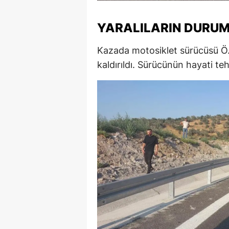
M
YARALILARIN DURU
İ
Kazada motosiklet sürücüsü Ö.
İ
kaldırıldı. Sürücünün hayati teh
K
K
K
Kı
K
K
K
K