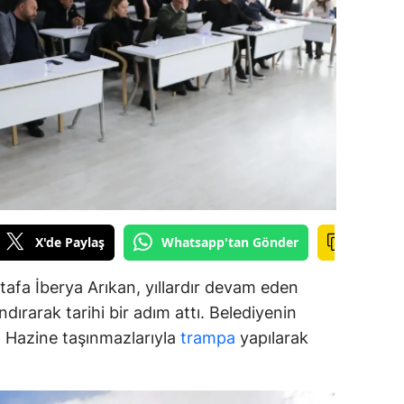
alova
arabük
lis
smaniye
üzce
X'de Paylaş
Whatsapp'tan Gönder
afa İberya Arıkan, yıllardır devam eden
dırarak tarihi bir adım attı. Belediyenin
ar, Hazine taşınmazlarıyla
trampa
yapılarak