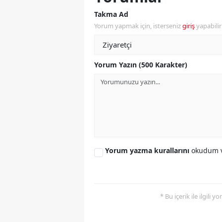
Takma Ad
S
Yorum yapmak için, isterseniz
giriş
yapabili
Si
S
Yorum Yazın (500 Karakter)
S
T
T
T
Yorum yazma kurallarını
okudum v
T
Ş
* Bu içerik ile ilgili 
U
V