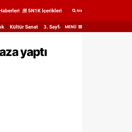
Haberleri
5N1K İçerikleri
Ara
ık
Kültür Sanat
3. Sayfa
MENÜ
aza yaptı