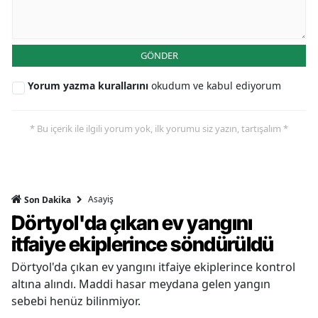
GÖNDER
Yorum yazma kurallarını
okudum ve kabul ediyorum
* Bu içerik ile ilgili yorum yok, ilk yorumu siz yazın, tartışalım *
Asayiş
Son Dakika
Dörtyol'da çıkan ev yangını
itfaiye ekiplerince söndürüldü
Dörtyol'da çıkan ev yangını itfaiye ekiplerince kontrol
altına alındı. Maddi hasar meydana gelen yangın
sebebi henüz bilinmiyor.