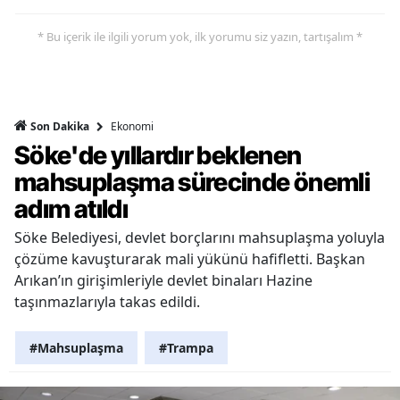
* Bu içerik ile ilgili yorum yok, ilk yorumu siz yazın, tartışalım *
Ekonomi
Son Dakika
Söke'de yıllardır beklenen
mahsuplaşma sürecinde önemli
adım atıldı
Söke Belediyesi, devlet borçlarını mahsuplaşma yoluyla
çözüme kavuşturarak mali yükünü hafifletti. Başkan
Arıkan’ın girişimleriyle devlet binaları Hazine
taşınmazlarıyla takas edildi.
#Mahsuplaşma
#Trampa