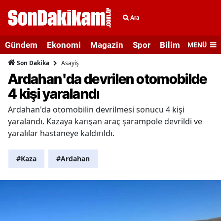
Ara
Gündem
Ekonomi
Magazin
Spor
Bilim ve Teknolo
MENÜ
Asayiş
Son Dakika
Ardahan'da devrilen otomobilde
4 kişi yaralandı
Ardahan'da otomobilin devrilmesi sonucu 4 kişi
yaralandı. Kazaya karışan araç şarampole devrildi ve
yaralılar hastaneye kaldırıldı.
#Kaza
#Ardahan