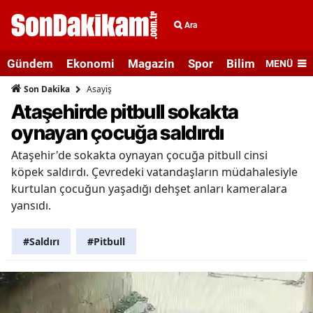
Ara
Gündem
Ekonomi
Magazin
Spor
Bilim ve Teknolo
MENÜ
Asayiş
Son Dakika
Ataşehirde pitbull sokakta
oynayan çocuğa saldırdı
Ataşehir'de sokakta oynayan çocuğa pitbull cinsi
köpek saldırdı. Çevredeki vatandaşların müdahalesiyle
kurtulan çocuğun yaşadığı dehşet anları kameralara
yansıdı.
#Saldırı
#Pitbull