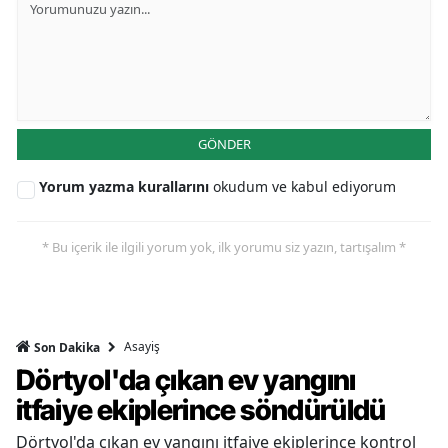
GÖNDER
Yorum yazma kurallarını
okudum ve kabul ediyorum
* Bu içerik ile ilgili yorum yok, ilk yorumu siz yazın, tartışalım *
Asayiş
Son Dakika
Dörtyol'da çıkan ev yangını
itfaiye ekiplerince söndürüldü
Dörtyol'da çıkan ev yangını itfaiye ekiplerince kontrol