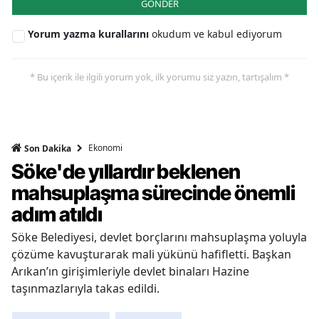
GÖNDER
Yorum yazma kurallarını
okudum ve kabul ediyorum
* Bu içerik ile ilgili yorum yok, ilk yorumu siz yazın, tartışalım *
Ekonomi
Son Dakika
Söke'de yıllardır beklenen
mahsuplaşma sürecinde önemli
adım atıldı
Söke Belediyesi, devlet borçlarını mahsuplaşma yoluyla
çözüme kavuşturarak mali yükünü hafifletti. Başkan
Arıkan’ın girişimleriyle devlet binaları Hazine
taşınmazlarıyla takas edildi.