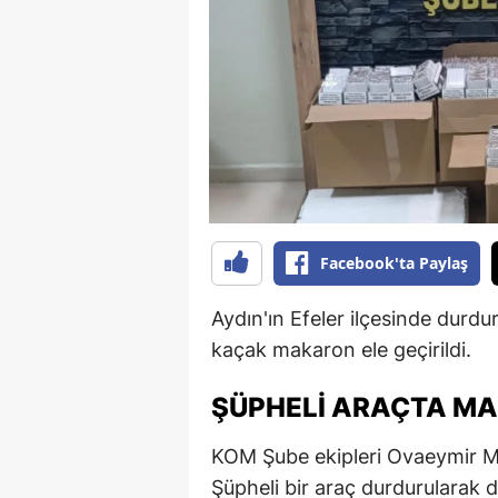
B
B
Bi
B
B
B
Facebook'ta Paylaş
Ç
Aydın'ın Efeler ilçesinde durd
Ç
kaçak makaron ele geçirildi.
Ç
ŞÜPHELI ARAÇTA M
D
KOM Şube ekipleri Ovaeymir Mah
D
Şüpheli bir araç durdurularak d