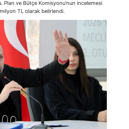
du. Plan ve Bütçe Komisyonu’nun incelemesi
ilyon TL olarak belirlendi.
alova
arabük
lis
smaniye
üzce