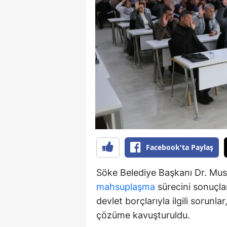
S
Si
S
S
T
T
T
Facebook'ta Paylaş
T
Söke Belediye Başkanı Dr. Must
Ş
mahsuplaşma
sürecini sonuçlan
devlet borçlarıyla ilgili sorunl
U
çözüme kavuşturuldu.
V