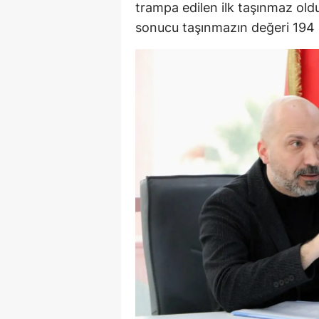
trampa edilen ilk taşınmaz ol
sonucu taşınmazın değeri 194 m
Y
K
Ki
O
D