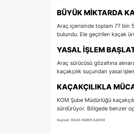
E
BÜYÜK MIKTARDA K
E
Araç içerisinde toplam 77 bin
E
bulundu. Ele geçirilen kaçak ür
E
YASAL İŞLEM BAŞLAT
E
Araç sürücüsü gözaltına alına
G
kaçakçılık suçundan yasal işleml
G
KAÇAKÇILIKLA MÜC
G
KOM Şube Müdürlüğü kaçakçılıkl
H
sürdürüyor. Bölgede benzer ope
H
Kaynak: İHLAS HABER AJANSI
I