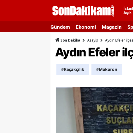
İstan
Açık
A
Gündem
Ekonomi
Magazin
Sp
A
Asayiş
Aydın Efeler ilç
Son Dakika
A
Aydın Efeler i
A
A
#Kaçakçılık
#Makaron
A
A
A
A
B