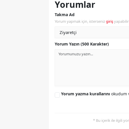
Yorumlar
M
Takma Ad
İ
Yorum yapmak için, isterseniz
giriş
yapabili
İ
K
Yorum Yazın (500 Karakter)
K
K
Kı
K
Yorum yazma kurallarını
okudum v
K
K
* Bu içerik ile ilgili 
K