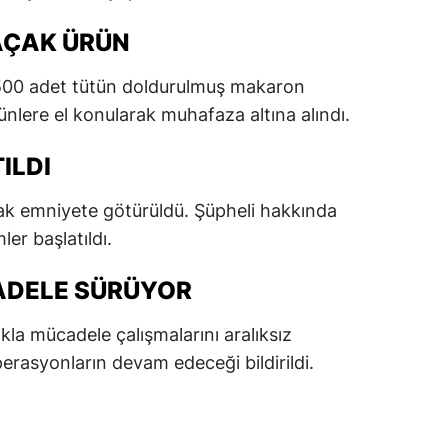
dirne
AÇAK ÜRÜN
lazığ
 500 adet tütün doldurulmuş makaron
rzincan
ünlere el konularak muhafaza altına alındı.
rzurum
ILDI
skişehir
rak emniyete götürüldü. Şüpheli hakkında
aziantep
er başlatıldı.
iresun
ADELE SÜRÜYOR
ümüşhane
a mücadele çalışmalarını aralıksız
akkari
rasyonların devam edeceği bildirildi.
atay
sparta