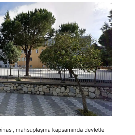
ozgat
onguldak
ksaray
ayburt
araman
ırıkkale
atman
ırnak
artın
rdahan
 binası, mahsuplaşma kapsamında devletle
ğdır