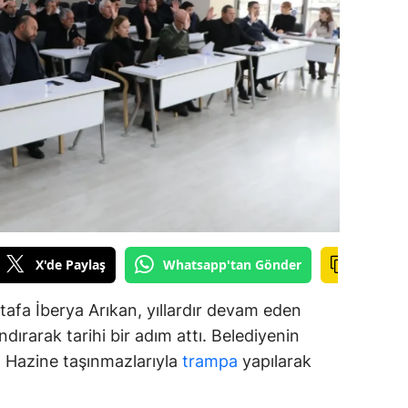
amsun
irt
inop
ivas
ekirdağ
okat
rabzon
X'de Paylaş
Whatsapp'tan Gönder
unceli
afa İberya Arıkan, yıllardır devam eden
anlıurfa
dırarak tarihi bir adım attı. Belediyenin
ar, Hazine taşınmazlarıyla
trampa
yapılarak
şak
an