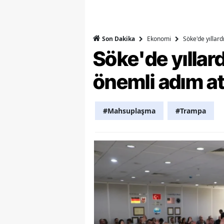
M
M
Ekonomi
Söke'de yıllar
Son Dakika
Söke'de yılla
K
önemli adım at
M
M
#Mahsuplaşma
#Trampa
M
N
N
O
R
S