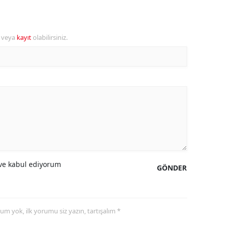
ersin
stanbul
r veya
kayıt
olabilirsiniz.
zmir
ars
astamonu
ayseri
rklareli
ırşehir
e kabul ediyorum
GÖNDER
ocaeli
onya
yorum yok, ilk yorumu siz yazın, tartışalım *
ütahya