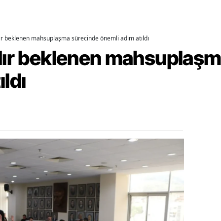
alatya
anisa
dır beklenen mahsuplaşma sürecinde önemli adım atıldı
rdır beklenen mahsuplaş
ahramanmaraş
ıldı
ardin
uğla
uş
evşehir
iğde
rdu
ize
akarya