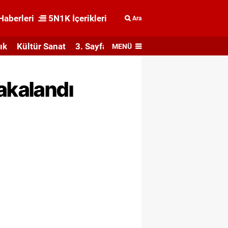
Haberleri
5N1K İçerikleri
Ara
ık
Kültür Sanat
3. Sayfa
MENÜ
akalandı