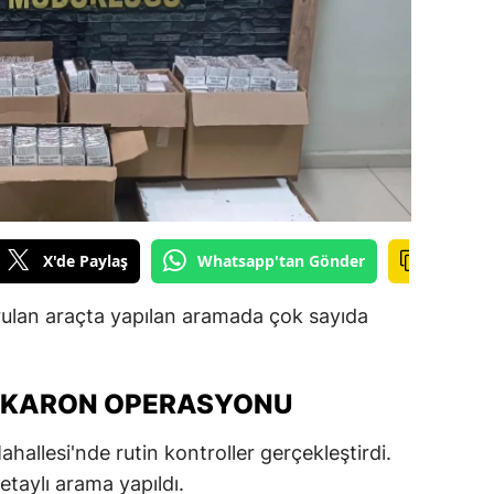
ilecik
ingöl
tlis
olu
urdur
ursa
X'de Paylaş
Whatsapp'tan Gönder
anakkale
urulan araçta yapılan aramada çok sayıda
ankırı
orum
AKARON OPERASYONU
enizli
allesi'nde rutin kontroller gerçekleştirdi.
iyarbakır
etaylı arama yapıldı.