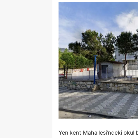
Y
Z
A
B
K
K
B
Ş
B
A
Yenikent Mahallesi’ndeki okul
I