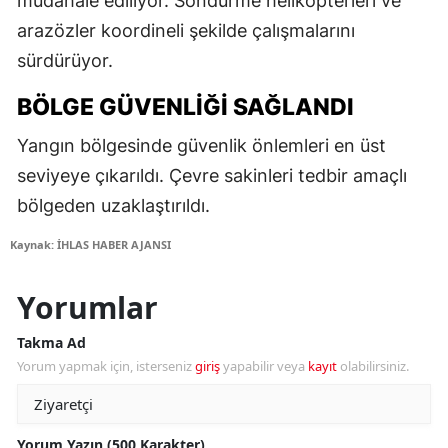
müdahale ediliyor. Söndürme helikopterleri ve
arazözler koordineli şekilde çalışmalarını
sürdürüyor.
BÖLGE GÜVENLIĞI SAĞLANDI
Yangın bölgesinde güvenlik önlemleri en üst
seviyeye çıkarıldı. Çevre sakinleri tedbir amaçlı
bölgeden uzaklaştırıldı.
Kaynak: İHLAS HABER AJANSI
Yorumlar
Takma Ad
Yorum yapmak için, isterseniz
giriş
yapabilir veya
kayıt
olabilirsiniz.
Yorum Yazın (500 Karakter)