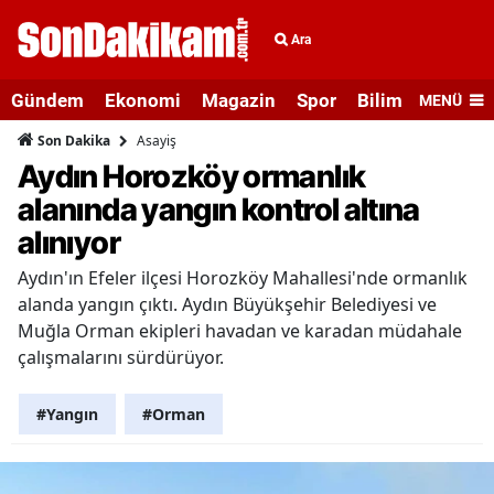
Ara
Gündem
Ekonomi
Magazin
Spor
Bilim ve Teknolo
MENÜ
Asayiş
Son Dakika
Aydın Horozköy ormanlık
alanında yangın kontrol altına
alınıyor
Aydın'ın Efeler ilçesi Horozköy Mahallesi'nde ormanlık
alanda yangın çıktı. Aydın Büyükşehir Belediyesi ve
Muğla Orman ekipleri havadan ve karadan müdahale
çalışmalarını sürdürüyor.
#Yangın
#Orman