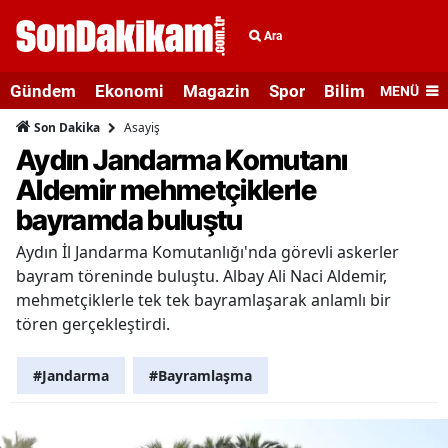
Ara
Gündem
Ekonomi
Magazin
Spor
Bilim ve Teknolo
MENÜ
Asayiş
Son Dakika
Aydın Jandarma Komutanı
Aldemir mehmetçiklerle
bayramda buluştu
Aydın İl Jandarma Komutanlığı'nda görevli askerler
bayram töreninde buluştu. Albay Ali Naci Aldemir,
mehmetçiklerle tek tek bayramlaşarak anlamlı bir
tören gerçekleştirdi.
#Jandarma
#Bayramlaşma