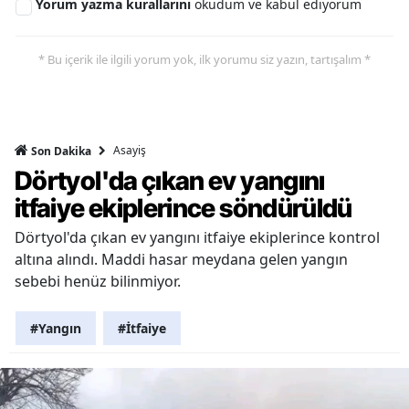
Yorum yazma kurallarını
okudum ve kabul ediyorum
* Bu içerik ile ilgili yorum yok, ilk yorumu siz yazın, tartışalım *
Asayiş
Son Dakika
Dörtyol'da çıkan ev yangını
itfaiye ekiplerince söndürüldü
Dörtyol'da çıkan ev yangını itfaiye ekiplerince kontrol
altına alındı. Maddi hasar meydana gelen yangın
sebebi henüz bilinmiyor.
#Yangın
#İtfaiye