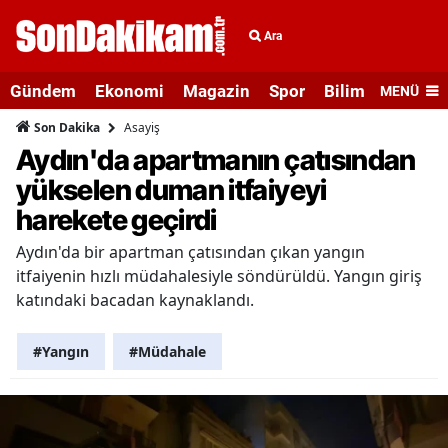
Ara
Gündem
Ekonomi
Magazin
Spor
Bilim ve Teknolo
MENÜ
Asayiş
Son Dakika
Aydın'da apartmanın çatısından
yükselen duman itfaiyeyi
harekete geçirdi
Aydın'da bir apartman çatısından çıkan yangın
itfaiyenin hızlı müdahalesiyle söndürüldü. Yangın giriş
katındaki bacadan kaynaklandı.
#Yangın
#Müdahale