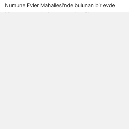
Numune Evler Mahallesi'nde bulunan bir evde
bilinmeyen nedenle yangın çıktı. Olay,
çevredekiler tarafından fark edilerek yetkililere
bildirildi.
Hatay Büyükşehir Belediyesi'ne bağlı itfaiye
ekipleri hızla olay yerine ulaştı. Yangın,