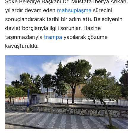
Söke Belediye Başkanı Dr. Mustafa İberya Arıkan,
yıllardır devam eden
mahsuplaşma
sürecini
sonuçlandırarak tarihi bir adım attı. Belediyenin
devlet borçlarıyla ilgili sorunlar, Hazine
taşınmazlarıyla
trampa
yapılarak çözüme
kavuşturuldu.