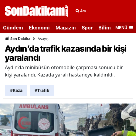
Ara
Gündem
Ekonomi
Magazin
Spor
Bilim ve Teknolo
MENÜ
Asayiş
Son Dakika
Aydın’da trafik kazasında bir kişi
yaralandı
Aydın’da minibüsün otomobile çarpması sonucu bir
kişi yaralandı. Kazada yaralı hastaneye kaldırıldı.
#Kaza
#Trafik