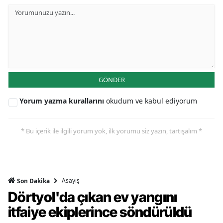
GÖNDER
Yorum yazma kurallarını
okudum ve kabul ediyorum
* Bu içerik ile ilgili yorum yok, ilk yorumu siz yazın, tartışalım *
Asayiş
Son Dakika
Dörtyol'da çıkan ev yangını
itfaiye ekiplerince söndürüldü