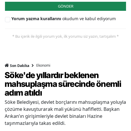
GÖNDER
Yorum yazma kurallarını
okudum ve kabul ediyorum
* Bu içerik ile ilgili yorum yok, ilk yorumu siz yazın, tartışalım *
Ekonomi
Son Dakika
Söke'de yıllardır beklenen
mahsuplaşma sürecinde önemli
adım atıldı
Söke Belediyesi, devlet borçlarını mahsuplaşma yoluyla
çözüme kavuşturarak mali yükünü hafifletti. Başkan
Arıkan’ın girişimleriyle devlet binaları Hazine
taşınmazlarıyla takas edildi.