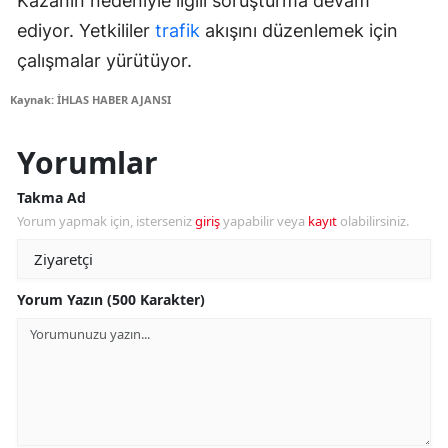
Kazanın nedeniyle ilgili soruşturma devam
ediyor. Yetkililer
trafik
akışını düzenlemek için
çalışmalar yürütüyor.
Kaynak: İHLAS HABER AJANSI
Yorumlar
Takma Ad
Yorum yapmak için, isterseniz
giriş
yapabilir veya
kayıt
olabilirsiniz.
Yorum Yazın (500 Karakter)