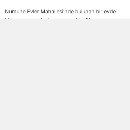
Numune Evler Mahallesi'nde bulunan bir evde
bilinmeyen nedenle yangın çıktı. Olay,
çevredekiler tarafından fark edilerek yetkililere
bildirildi.
Hatay Büyükşehir Belediyesi'ne bağlı itfaiye