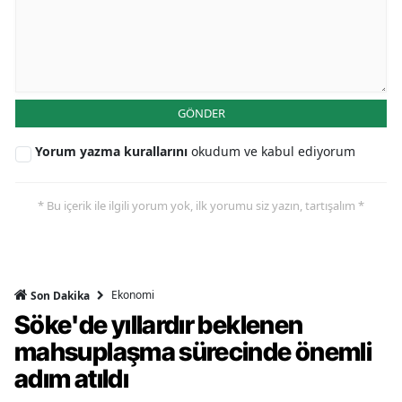
GÖNDER
Yorum yazma kurallarını
okudum ve kabul ediyorum
* Bu içerik ile ilgili yorum yok, ilk yorumu siz yazın, tartışalım *
Ekonomi
Son Dakika
Söke'de yıllardır beklenen
mahsuplaşma sürecinde önemli
adım atıldı