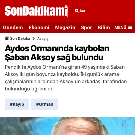
Ara
Gündem
Ekonomi
Magazin
Spor
Bilim ve Teknolo
MENÜ
Asayiş
Son Dakika
Aydos Ormanında kaybolan
Şaban Aksoy sağ bulundu
Pendik'te Aydos Ormanı'na giren 49 yaşındaki Şaban
Aksoy iki gün boyunca kayboldu. İki günlük arama
çalışmalarının ardından Aksoy'un arkadaşı tarafından
bulunduğu öğrenildi.
#Kayıp
#Orman