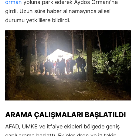
orman
yoluna park ederek Aydos Ormanı'na
girdi. Uzun süre haber alınamayınca ailesi
durumu yetkililere bildirdi.
ARAMA ÇALIŞMALARI BAŞLATILDI
AFAD, UMKE ve itfaiye ekipleri bölgede geniş
çaplı arama başlattı. Ekipler dron ve iz takip