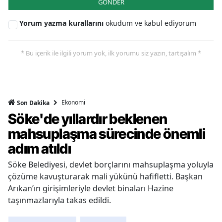
GÖNDER
Yorum yazma kurallarını
okudum ve kabul ediyorum
* Bu içerik ile ilgili yorum yok, ilk yorumu siz yazın, tartışalım *
Ekonomi
Son Dakika
Söke'de yıllardır beklenen
mahsuplaşma sürecinde önemli
adım atıldı
Söke Belediyesi, devlet borçlarını mahsuplaşma yoluyla
çözüme kavuşturarak mali yükünü hafifletti. Başkan
Arıkan’ın girişimleriyle devlet binaları Hazine
taşınmazlarıyla takas edildi.