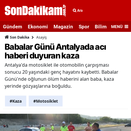
Ara
Gündem
Ekonomi
Magazin
Spor
Bilim ve Teknolo
MENÜ
Asayiş
Son Dakika
Babalar Günü Antalyada acı
haberi duyuran kaza
Antalya'da motosiklet ile otomobilin çarpışması
sonucu 20 yaşındaki genç hayatını kaybetti. Babalar
Günü'nde oğlunun ölüm haberini alan baba, kaza
yerinde gözyaşlarına boğuldu.
#Kaza
#Motosiklet