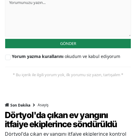
GÖNDER
Yorum yazma kurallarını
okudum ve kabul ediyorum
* Bu içerik ile ilgili yorum yok, ilk yorumu siz yazın, tartışalım *
Asayiş
Son Dakika
Dörtyol'da çıkan ev yangını
itfaiye ekiplerince söndürüldü
Dörtyol'da çıkan ev yangını itfaiye ekiplerince kontrol