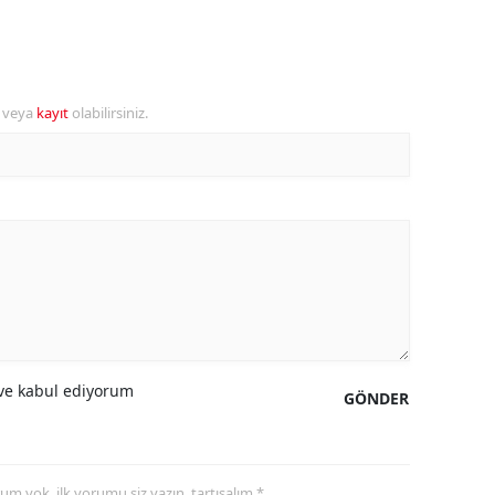
amsun
irt
r veya
kayıt
olabilirsiniz.
inop
ivas
ekirdağ
okat
rabzon
unceli
e kabul ediyorum
GÖNDER
anlıurfa
şak
an
yorum yok, ilk yorumu siz yazın, tartışalım *