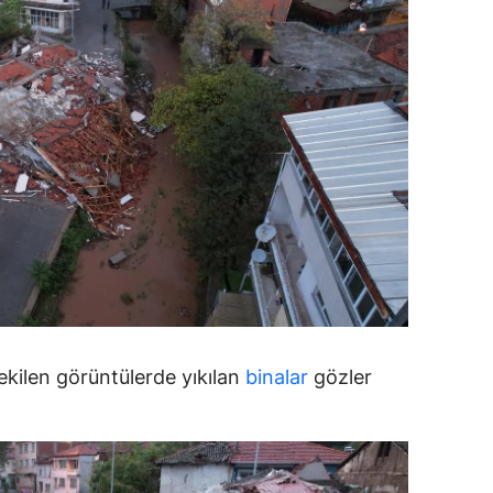
dirne
lazığ
rzincan
rzurum
skişehir
aziantep
iresun
ümüşhane
 çekilen görüntülerde yıkılan
binalar
gözler
akkari
atay
sparta