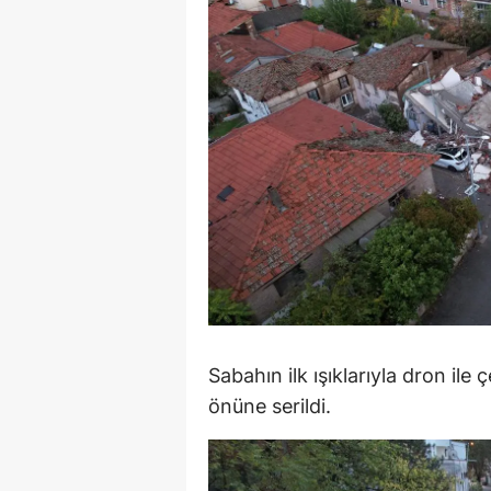
E
E
E
E
E
G
G
G
Sabahın ilk ışıklarıyla dron ile
H
önüne serildi.
H
I