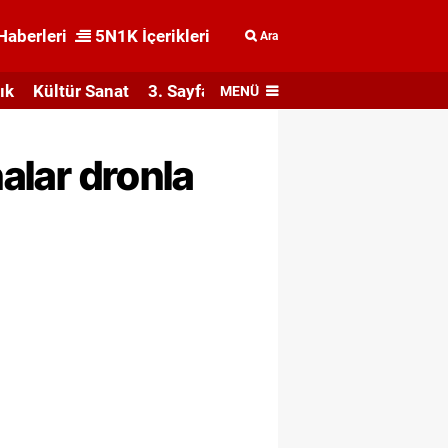
Haberleri
5N1K İçerikleri
Ara
ık
Kültür Sanat
3. Sayfa
MENÜ
nalar dronla