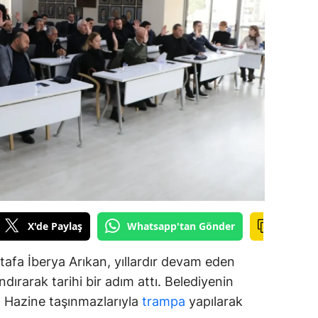
alova
arabük
lis
smaniye
üzce
X'de Paylaş
Whatsapp'tan Gönder
afa İberya Arıkan, yıllardır devam eden
dırarak tarihi bir adım attı. Belediyenin
ar, Hazine taşınmazlarıyla
trampa
yapılarak