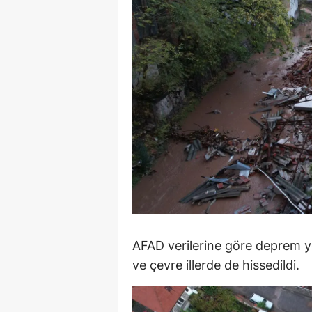
M
İ
İ
K
K
K
Kı
K
AFAD verilerine göre deprem ye
K
ve çevre illerde de hissedildi.
K
K