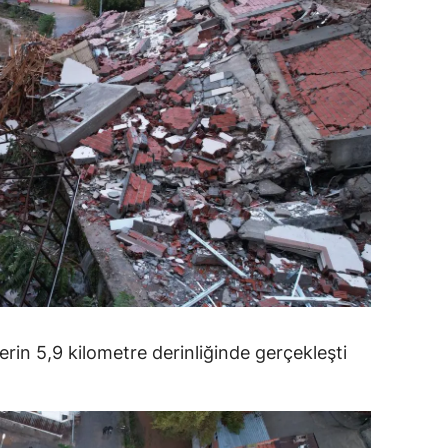
ersin
stanbul
zmir
ars
astamonu
ayseri
rklareli
ırşehir
rin 5,9 kilometre derinliğinde gerçekleşti
ocaeli
onya
ütahya