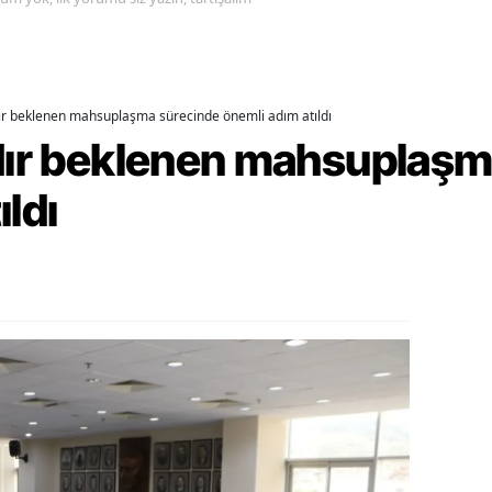
ozgat
onguldak
dır beklenen mahsuplaşma sürecinde önemli adım atıldı
ksaray
rdır beklenen mahsuplaş
ayburt
ıldı
araman
ırıkkale
atman
ırnak
artın
rdahan
ğdır