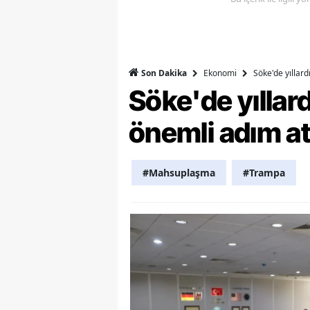
Y
Z
Ekonomi
Söke'de yıllar
Son Dakika
A
Söke'de yılla
B
önemli adım at
K
K
#Mahsuplaşma
#Trampa
B
Ş
B
A
I