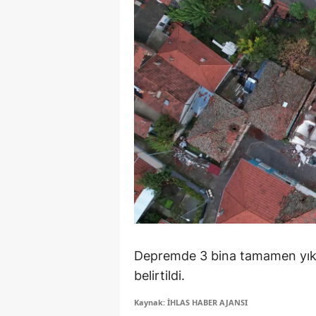
M
M
K
M
M
M
N
N
O
Depremde 3 bina tamamen yıkılı
belirtildi.
R
Kaynak: İHLAS HABER AJANSI
S