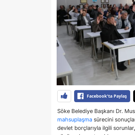
Y
K
Ki
O
D
Facebook'ta Paylaş
Söke Belediye Başkanı Dr. Must
mahsuplaşma
sürecini sonuçlan
devlet borçlarıyla ilgili sorunl