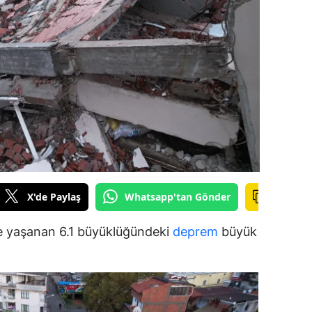
ilecik
ingöl
tlis
olu
urdur
ursa
anakkale
X'de Paylaş
Whatsapp'tan Gönder
ankırı
ece yaşanan 6.1 büyüklüğündeki
deprem
büyük
orum
enizli
iyarbakır