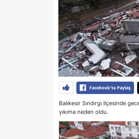
B
B
Bi
B
B
B
Ç
Facebook'ta Paylaş
Ç
Balıkesir Sındırgı ilçesinde g
Ç
yıkıma neden oldu.
D
D