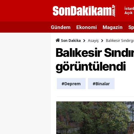
İstan
Açık
A
Gündem
Ekonomi
Magazin
Sp
A
Asayiş
Balıkesir Sındırg
Son Dakika
A
Balıkesir Sındı
A
görüntülendi
A
A
#Deprem
#Binalar
A
A
A
B