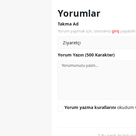
Yorumlar
S
Si
Takma Ad
Yorum yapmak için, isterseniz
giriş
yapabili
S
S
Yorum Yazın (500 Karakter)
T
T
T
T
Yorum yazma kurallarını
okudum v
Ş
U
V
* Bu içerik ile ilgili 