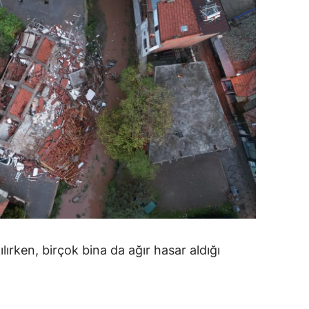
alatya
anisa
ahramanmaraş
ardin
uğla
uş
evşehir
iğde
rdu
rken, birçok bina da ağır hasar aldığı
ize
akarya