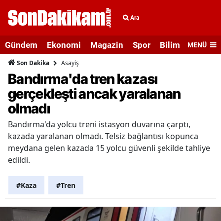
Ara
Gündem
Ekonomi
Magazin
Spor
Bilim ve Teknolo
MENÜ
Asayiş
Son Dakika
Bandırma'da tren kazası
gerçekleşti ancak yaralanan
olmadı
Bandırma'da yolcu treni istasyon duvarına çarptı,
kazada yaralanan olmadı. Telsiz bağlantısı kopunca
meydana gelen kazada 15 yolcu güvenli şekilde tahliye
edildi.
#Kaza
#Tren