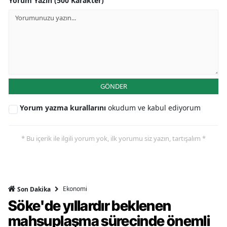
Yorum Yazın (500 Karakter)
GÖNDER
Yorum yazma kurallarını
okudum ve kabul ediyorum
* Bu içerik ile ilgili yorum yok, ilk yorumu siz yazın, tartışalım *
Ekonomi
Son Dakika
Söke'de yıllardır beklenen
mahsuplaşma sürecinde önemli