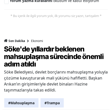
Yorum yazma kurallarını
okudum ve kabul ediyorum
* Bu içerik ile ilgili yorum yok, ilk yorumu siz yazın, tartışalım *
Ekonomi
Son Dakika
Söke'de yıllardır beklenen
mahsuplaşma sürecinde önemli
adım atıldı
Söke Belediyesi, devlet borçlarını mahsuplaşma yoluyla
çözüme kavuşturarak mali yükünü hafifletti. Başkan
Arıkan’ın girişimleriyle devlet binaları Hazine
taşınmazlarıyla takas edildi.
#Mahsuplaşma
#Trampa