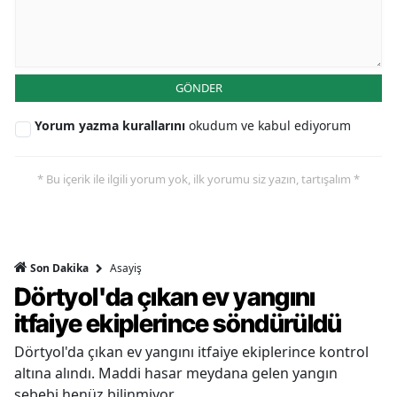
GÖNDER
Yorum yazma kurallarını
okudum ve kabul ediyorum
* Bu içerik ile ilgili yorum yok, ilk yorumu siz yazın, tartışalım *
Asayiş
Son Dakika
Dörtyol'da çıkan ev yangını
itfaiye ekiplerince söndürüldü
Dörtyol'da çıkan ev yangını itfaiye ekiplerince kontrol
altına alındı. Maddi hasar meydana gelen yangın
sebebi henüz bilinmiyor.