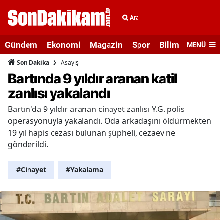
Ara
Gündem
Ekonomi
Magazin
Spor
Bilim ve Teknolo
MENÜ
Asayiş
Son Dakika
Bartında 9 yıldır aranan katil
zanlısı yakalandı
Bartın'da 9 yıldır aranan cinayet zanlısı Y.G. polis
operasyonuyla yakalandı. Oda arkadaşını öldürmekten
19 yıl hapis cezası bulunan şüpheli, cezaevine
gönderildi.
#Cinayet
#Yakalama