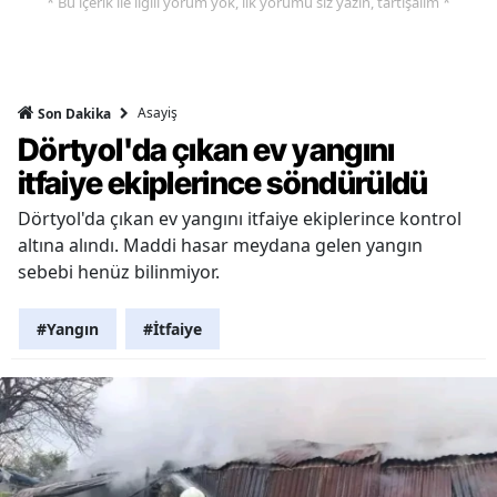
* Bu içerik ile ilgili yorum yok, ilk yorumu siz yazın, tartışalım *
Asayiş
Son Dakika
Dörtyol'da çıkan ev yangını
itfaiye ekiplerince söndürüldü
Dörtyol'da çıkan ev yangını itfaiye ekiplerince kontrol
altına alındı. Maddi hasar meydana gelen yangın
sebebi henüz bilinmiyor.
#Yangın
#İtfaiye