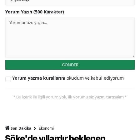
Yorum Yazın (500 Karakter)
GÖNDER
Yorum yazma kurallarını
okudum ve kabul ediyorum
* Bu içerik ile ilgili yorum yok, ilk yorumu siz yazın, tartışalım *
Ekonomi
Son Dakika
Söke'de yıllardır beklenen