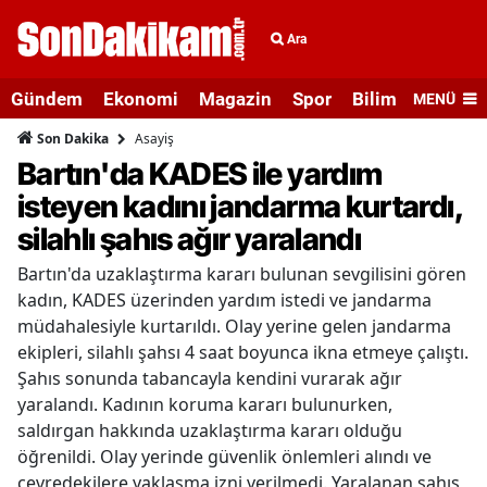
Ara
Gündem
Ekonomi
Magazin
Spor
Bilim ve Teknolo
MENÜ
Asayiş
Son Dakika
Bartın'da KADES ile yardım
isteyen kadını jandarma kurtardı,
silahlı şahıs ağır yaralandı
Bartın'da uzaklaştırma kararı bulunan sevgilisini gören
kadın, KADES üzerinden yardım istedi ve jandarma
müdahalesiyle kurtarıldı. Olay yerine gelen jandarma
ekipleri, silahlı şahsı 4 saat boyunca ikna etmeye çalıştı.
Şahıs sonunda tabancayla kendini vurarak ağır
yaralandı. Kadının koruma kararı bulunurken,
saldırgan hakkında uzaklaştırma kararı olduğu
öğrenildi. Olay yerinde güvenlik önlemleri alındı ve
çevredekilere yaklaşma izni verilmedi. Yaralanan şahıs,