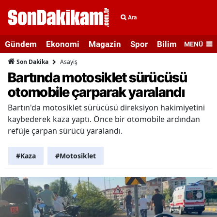
Ara
Gündem
Ekonomi
Magazin
Spor
Bilim ve Teknolo
MENÜ
Asayiş
Son Dakika
Bartında motosiklet sürücüsü
otomobile çarparak yaralandı
Bartın'da motosiklet sürücüsü direksiyon hakimiyetini
kaybederek kaza yaptı. Önce bir otomobile ardından
refüje çarpan sürücü yaralandı.
#Kaza
#Motosiklet