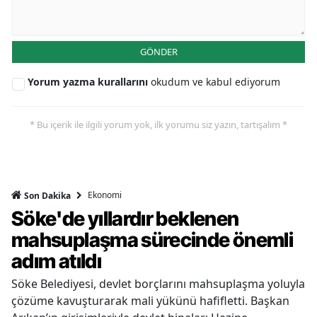
GÖNDER
Yorum yazma kurallarını
okudum ve kabul ediyorum
* Bu içerik ile ilgili yorum yok, ilk yorumu siz yazın, tartışalım *
Ekonomi
Son Dakika
Söke'de yıllardır beklenen
mahsuplaşma sürecinde önemli
adım atıldı
Söke Belediyesi, devlet borçlarını mahsuplaşma yoluyla
çözüme kavuşturarak mali yükünü hafifletti. Başkan