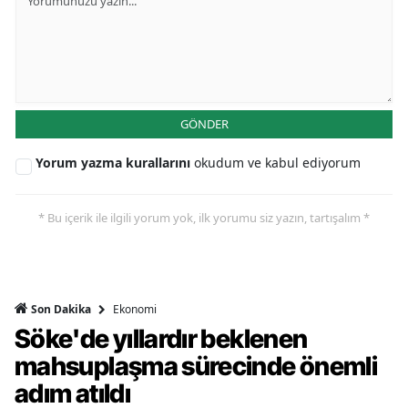
GÖNDER
Yorum yazma kurallarını
okudum ve kabul ediyorum
* Bu içerik ile ilgili yorum yok, ilk yorumu siz yazın, tartışalım *
Ekonomi
Son Dakika
Söke'de yıllardır beklenen
mahsuplaşma sürecinde önemli
adım atıldı