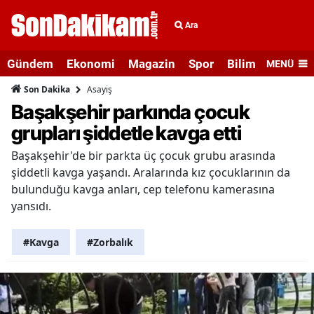
Ara
Gündem
Ekonomi
Magazin
Spor
Bilim ve Teknolo
MENÜ
Asayiş
Son Dakika
Başakşehir parkında çocuk
grupları şiddetle kavga etti
Başakşehir'de bir parkta üç çocuk grubu arasında
şiddetli kavga yaşandı. Aralarında kız çocuklarının da
bulunduğu kavga anları, cep telefonu kamerasına
yansıdı.
#Kavga
#Zorbalık