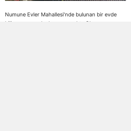
Numune Evler Mahallesi'nde bulunan bir evde
bilinmeyen nedenle yangın çıktı. Olay,
çevredekiler tarafından fark edilerek yetkililere
bildirildi.
Hatay Büyükşehir Belediyesi'ne bağlı itfaiye