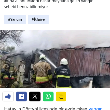
altına alındı. Maddi hasar meydana gelen yangın
sebebi henüz bilinmiyor.
#Yangın
#İtfaiye
Hatay'ın Dörtyol ilçesinde bir evde çıkan
yangın
,