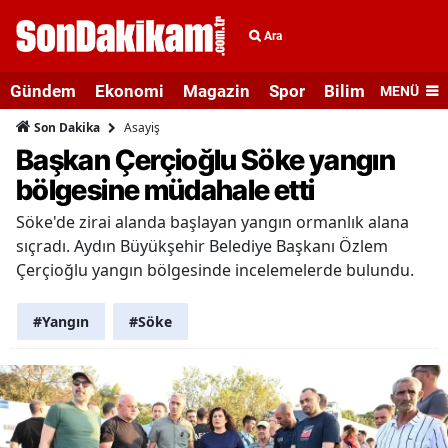
Ara
Gündem
Ekonomi
Magazin
Spor
Bilim ve Teknolo
MENÜ
Asayiş
Son Dakika
Başkan Çerçioğlu Söke yangın
bölgesine müdahale etti
Söke'de zirai alanda başlayan yangın ormanlık alana
sıçradı. Aydın Büyükşehir Belediye Başkanı Özlem
Çerçioğlu yangın bölgesinde incelemelerde bulundu.
#Yangın
#Söke