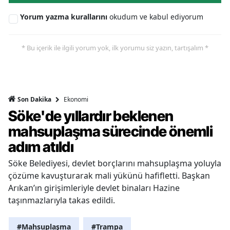
Yorum yazma kurallarını
okudum ve kabul ediyorum
* Bu içerik ile ilgili yorum yok, ilk yorumu siz yazın, tartışalım *
Ekonomi
Son Dakika
Söke'de yıllardır beklenen
mahsuplaşma sürecinde önemli
adım atıldı
Söke Belediyesi, devlet borçlarını mahsuplaşma yoluyla
çözüme kavuşturarak mali yükünü hafifletti. Başkan
Arıkan’ın girişimleriyle devlet binaları Hazine
taşınmazlarıyla takas edildi.
#Mahsuplaşma
#Trampa