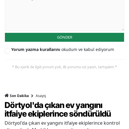
GÖNDER
Yorum yazma kurallarını
okudum ve kabul ediyorum
* Bu içerik ile ilgili yorum yok, ilk yorumu siz yazın, tartışalım *
Asayiş
Son Dakika
Dörtyol'da çıkan ev yangını
itfaiye ekiplerince söndürüldü
Dörtyol'da çıkan ev yangını itfaiye ekiplerince kontrol