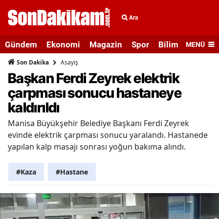
Ara
Gündem
Ekonomi
Magazin
Spor
Bilim ve Teknolo
MENÜ
Asayiş
Son Dakika
Başkan Ferdi Zeyrek elektrik
çarpması sonucu hastaneye
kaldırıldı
Manisa Büyükşehir Belediye Başkanı Ferdi Zeyrek
evinde elektrik çarpması sonucu yaralandı. Hastanede
yapılan kalp masajı sonrası yoğun bakıma alındı.
#Kaza
#Hastane