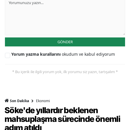
GÖNDER
Yorum yazma kurallarını
okudum ve kabul ediyorum
* Bu içerik ile ilgili yorum yok, ilk yorumu siz yazın, tartışalım *
Ekonomi
Son Dakika
Söke'de yıllardır beklenen
mahsuplaşma sürecinde önemli
adım atıldı