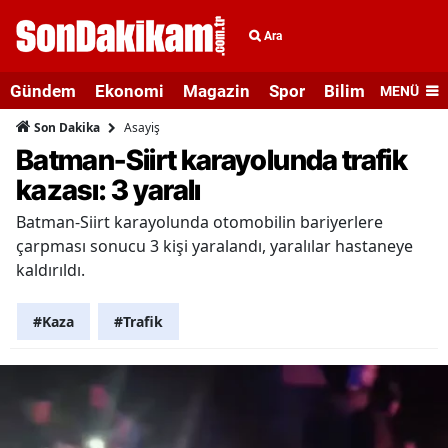
Ara
Gündem
Ekonomi
Magazin
Spor
Bilim ve Teknolo
MENÜ
Asayiş
Son Dakika
Batman-Siirt karayolunda trafik
kazası: 3 yaralı
Batman-Siirt karayolunda otomobilin bariyerlere
çarpması sonucu 3 kişi yaralandı, yaralılar hastaneye
kaldırıldı.
#Kaza
#Trafik