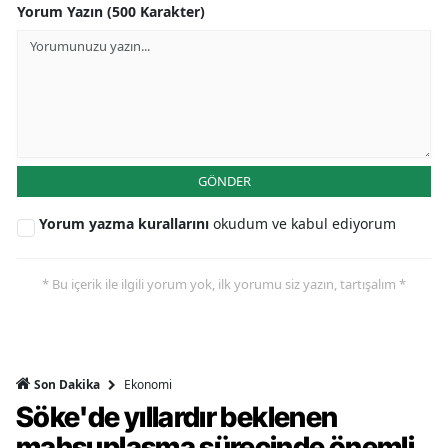
Yorum Yazın (500 Karakter)
GÖNDER
Yorum yazma kurallarını
okudum ve kabul ediyorum
* Bu içerik ile ilgili yorum yok, ilk yorumu siz yazın, tartışalım *
Ekonomi
Son Dakika
Söke'de yıllardır beklenen
mahsuplaşma sürecinde önemli