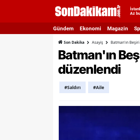
İstan
Az bu
A
Gündem
Ekonomi
Magazin
Sp
A
Asayiş
Batman'ın Beşiri 
Son Dakika
A
Batman'ın Beşir
A
düzenlendi
A
A
#Saldırı
#Aile
A
A
A
B