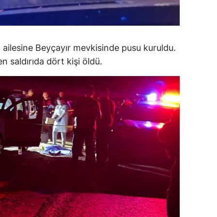
amsun
irt
ailesine Beyçayır mevkisinde pusu kuruldu.
inop
 saldırıda dört kişi öldü.
ivas
ekirdağ
okat
rabzon
unceli
anlıurfa
şak
an