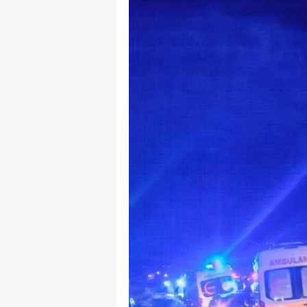
B
B
Bi
B
B
B
Ç
Ç
Ç
D
D