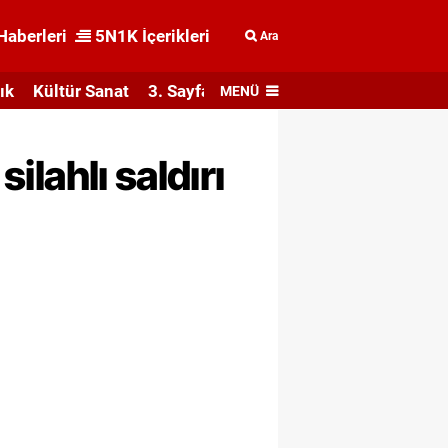
Haberleri
5N1K İçerikleri
Ara
ık
Kültür Sanat
3. Sayfa
MENÜ
ilahlı saldırı