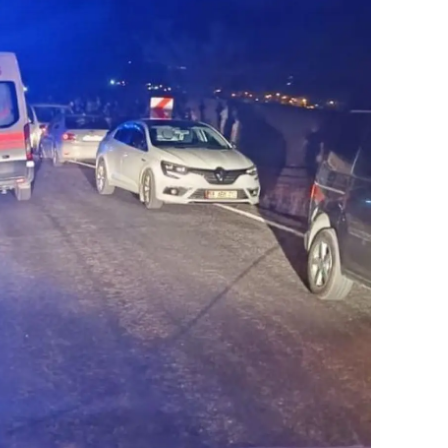
alatya
anisa
ahramanmaraş
ardin
uğla
uş
evşehir
iğde
rdu
ize
akarya