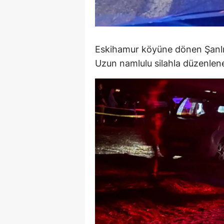
S
Si
Eskihamur köyüne dönen Şanlı 
S
Uzun namlulu silahla düzenlenen
S
T
T
T
T
Ş
U
V