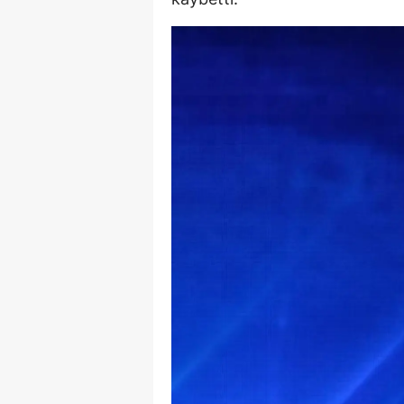
M
İ
İ
K
K
K
Kı
K
K
K
K