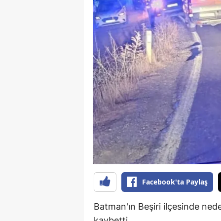
E
E
E
E
E
G
G
G
H
Facebook'ta Paylaş
H
Batman'ın Beşiri ilçesinde nedeni
I
kaybetti.