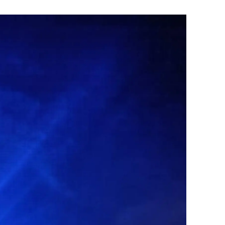
ersin
stanbul
zmir
ars
astamonu
ayseri
rklareli
ırşehir
ocaeli
onya
ütahya