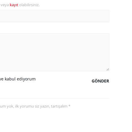
r veya
kayıt
olabilirsiniz.
alova
arabük
lis
smaniye
üzce
e kabul ediyorum
GÖNDER
yorum yok, ilk yorumu siz yazın, tartışalım *