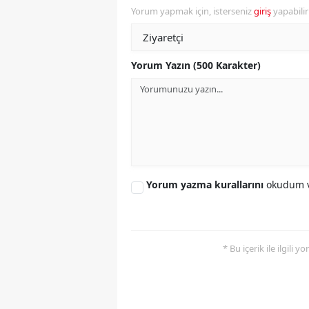
Yorum yapmak için, isterseniz
giriş
yapabili
Y
K
Yorum Yazın (500 Karakter)
Ki
O
D
Yorum yazma kurallarını
okudum v
* Bu içerik ile ilgili 