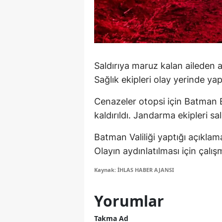
Y
Z
A
Saldırıya maruz kalan aileden a
B
Sağlık ekipleri olay yerinde yapt
K
Cenazeler otopsi için Batman
kaldırıldı. Jandarma ekipleri sald
K
Batman Valiliği yaptığı açıklam
B
Olayın aydınlatılması için çalış
Ş
Kaynak: İHLAS HABER AJANSI
B
Yorumlar
A
Takma Ad
I