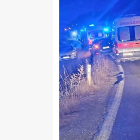
M
M
K
M
M
M
N
N
O
R
S