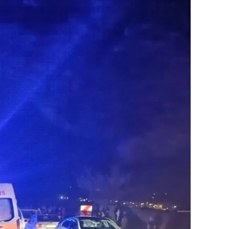
ilecik
ingöl
tlis
olu
urdur
ursa
anakkale
ankırı
orum
enizli
iyarbakır