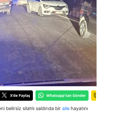
dirne
lazığ
rzincan
rzurum
skişehir
aziantep
iresun
ümüşhane
akkari
X'de Paylaş
Whatsapp'tan Gönder
atay
 belirsiz silahlı saldırıda bir
aile
hayatını
sparta