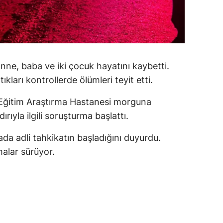
ozgat
onguldak
ksaray
nne, baba ve iki çocuk hayatını kaybetti.
ayburt
ıkları kontrollerde ölümleri teyit etti.
araman
 Eğitim Araştırma Hastanesi morguna
ırıyla ilgili soruşturma başlattı.
ırıkkale
ada adli tahkikatın başladığını duyurdu.
atman
malar sürüyor.
ırnak
artın
rdahan
ğdır