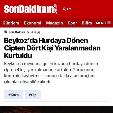
Ara
Gündem
Ekonomi
Magazin
Spor
Bilim ve Teknolo
MENÜ
Asayiş
Son Dakika
Beykoz’da Hurdaya Dönen
Cipten Dört Kişi Yaralanmadan
Kurtuldu
Beykoz’da meydana gelen kazada hurdaya dönen
cipten 4 kişi yara almadan kurtuldu. Sürücünün
kontrolü kaybetmesi sonucu takla atan araçtan
çıkanlar güvenliğe alındı.
#Kaza
#Cip