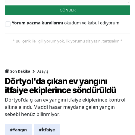
GÖNDER
Yorum yazma kurallarını
okudum ve kabul ediyorum
* Bu içerik ile ilgili yorum yok, ilk yorumu siz yazın, tartışalım *
Asayiş
Son Dakika
Dörtyol'da çıkan ev yangını
itfaiye ekiplerince söndürüldü
Dörtyol'da çıkan ev yangını itfaiye ekiplerince kontrol
altına alındı. Maddi hasar meydana gelen yangın
sebebi henüz bilinmiyor.
#Yangın
#İtfaiye