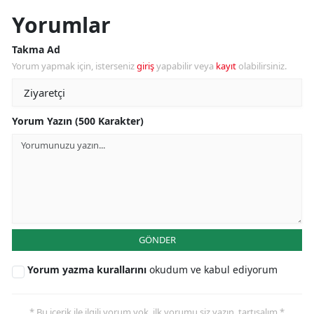
Yorumlar
Takma Ad
Yorum yapmak için, isterseniz
giriş
yapabilir veya
kayıt
olabilirsiniz.
Yorum Yazın (500 Karakter)
GÖNDER
Yorum yazma kurallarını
okudum ve kabul ediyorum
* Bu içerik ile ilgili yorum yok, ilk yorumu siz yazın, tartışalım *