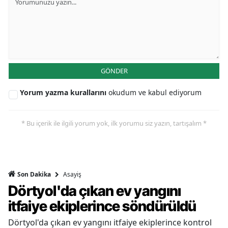
GÖNDER
Yorum yazma kurallarını
okudum ve kabul ediyorum
* Bu içerik ile ilgili yorum yok, ilk yorumu siz yazın, tartışalım *
Asayiş
Son Dakika
Dörtyol'da çıkan ev yangını
itfaiye ekiplerince söndürüldü
Dörtyol'da çıkan ev yangını itfaiye ekiplerince kontrol