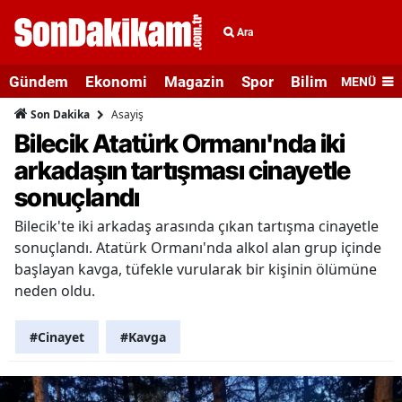
Ara
Gündem
Ekonomi
Magazin
Spor
Bilim ve Teknolo
MENÜ
Asayiş
Son Dakika
Bilecik Atatürk Ormanı'nda iki
arkadaşın tartışması cinayetle
sonuçlandı
Bilecik'te iki arkadaş arasında çıkan tartışma cinayetle
sonuçlandı. Atatürk Ormanı'nda alkol alan grup içinde
başlayan kavga, tüfekle vurularak bir kişinin ölümüne
neden oldu.
#Cinayet
#Kavga