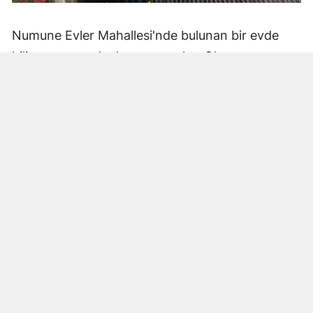
Numune Evler Mahallesi'nde bulunan bir evde
bilinmeyen nedenle yangın çıktı. Olay,
çevredekiler tarafından fark edilerek yetkililere
bildirildi.
Hatay Büyükşehir Belediyesi'ne bağlı itfaiye