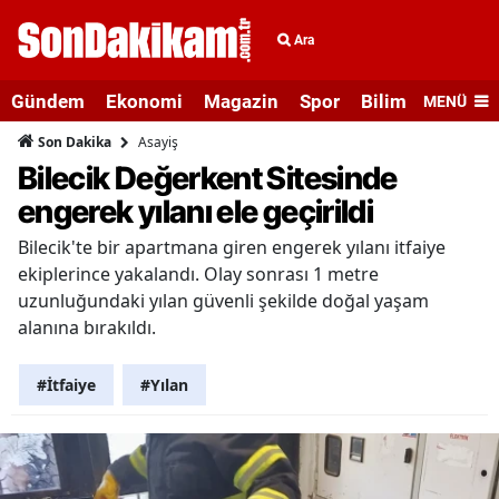
Ara
Gündem
Ekonomi
Magazin
Spor
Bilim ve Teknolo
MENÜ
Asayiş
Son Dakika
Bilecik Değerkent Sitesinde
engerek yılanı ele geçirildi
Bilecik'te bir apartmana giren engerek yılanı itfaiye
ekiplerince yakalandı. Olay sonrası 1 metre
uzunluğundaki yılan güvenli şekilde doğal yaşam
alanına bırakıldı.
#İtfaiye
#Yılan