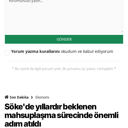
GÖNDER
Yorum yazma kurallarını
okudum ve kabul ediyorum
* Bu içerik ile ilgili yorum yok, ilk yorumu siz yazın, tartışalım *
Ekonomi
Son Dakika
Söke'de yıllardır beklenen
mahsuplaşma sürecinde önemli
adım atıldı