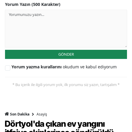
Yorum Yazın (500 Karakter)
GÖNDER
Yorum yazma kurallarını
okudum ve kabul ediyorum
* Bu içerik ile ilgili yorum yok, ilk yorumu siz yazın, tartışalım *
Asayiş
Son Dakika
Dörtyol'da çıkan ev yangını