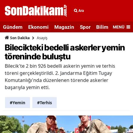
Ara
Gündem
Ekonomi
Magazin
Spor
Bilim ve Teknolo
MENÜ
Asayiş
Son Dakika
Bilecikteki bedelli askerler yemin
töreninde buluştu
Bilecik'te 2 bin 926 bedelli askerin yemin ve terhis
töreni gerçekleştirildi. 2. Jandarma Eğitim Tugay
Komutanlığı'nda düzenlenen törende askerler
başarıyla yemin etti.
#Yemin
#Terhis