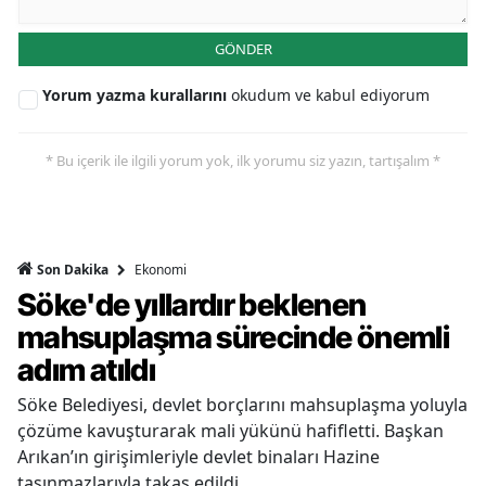
GÖNDER
Yorum yazma kurallarını
okudum ve kabul ediyorum
* Bu içerik ile ilgili yorum yok, ilk yorumu siz yazın, tartışalım *
Ekonomi
Son Dakika
Söke'de yıllardır beklenen
mahsuplaşma sürecinde önemli
adım atıldı
Söke Belediyesi, devlet borçlarını mahsuplaşma yoluyla
çözüme kavuşturarak mali yükünü hafifletti. Başkan
Arıkan’ın girişimleriyle devlet binaları Hazine
taşınmazlarıyla takas edildi.