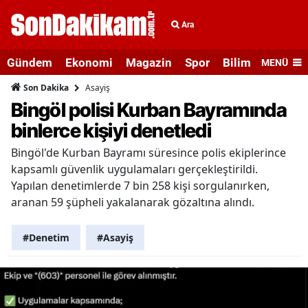
Ara
Gündem
Ekonomi
Magazin
Spor
Bilim ve Teknolo
MENÜ
Asayiş
Son Dakika
Bingöl polisi Kurban Bayramında
binlerce kişiyi denetledi
Bingöl'de Kurban Bayramı süresince polis ekiplerince
kapsamlı güvenlik uygulamaları gerçekleştirildi.
Yapılan denetimlerde 7 bin 258 kişi sorgulanırken,
aranan 59 şüpheli yakalanarak gözaltına alındı.
#Denetim
#Asayiş