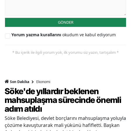
GÖNDER
Yorum yazma kurallarını
okudum ve kabul ediyorum
* Bu içerik ile ilgili yorum yok, ilk yorumu siz yazın, tartışalım *
Ekonomi
Son Dakika
Söke'de yıllardır beklenen
mahsuplaşma sürecinde önemli
adım atıldı
Söke Belediyesi, devlet borçlarını mahsuplaşma yoluyla
çözüme kavuşturarak mali yükünü hafifletti. Başkan