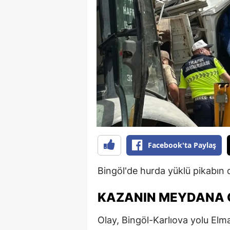
B
B
Bi
B
B
B
Ç
Facebook'ta Paylaş
Ç
Bingöl'de hurda yüklü pikabın 
Ç
KAZANIN MEYDANA G
D
Olay, Bingöl-Karlıova yolu Elma
D