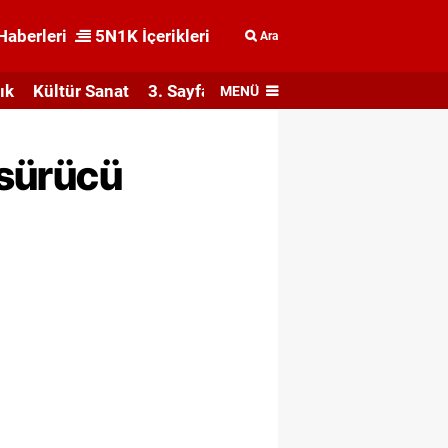
Haberleri
5N1K İçerikleri
Ara
ık
Kültür Sanat
3. Sayfa
MENÜ
 sürücü