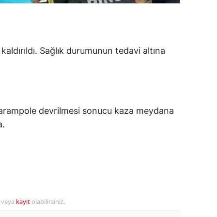
alatya
anisa
aldırıldı. Sağlık durumunun tedavi altına
ahramanmaraş
ardin
uğla
n şarampole devrilmesi sonucu kaza meydana
uş
a.
evşehir
iğde
rdu
ize
r veya
kayıt
olabilirsiniz.
akarya