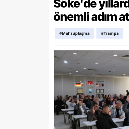
Söke'de yılla
Y
önemli adım at
Z
#Mahsuplaşma
#Trampa
A
B
K
K
B
Ş
B
A
I