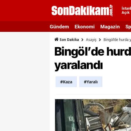
İstan
Açık
A
Gündem
Ekonomi
Magazin
Sp
A
Asayiş
Bingöl’de hurda y
Son Dakika
A
Bingöl’de hurd
A
yaralandı
A
A
#Kaza
#Yaralı
A
A
A
B