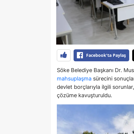
Y
K
Ki
O
Facebook'ta Paylaş
D
Söke Belediye Başkanı Dr. Must
mahsuplaşma
sürecini sonuçlan
devlet borçlarıyla ilgili sorunl
çözüme kavuşturuldu.