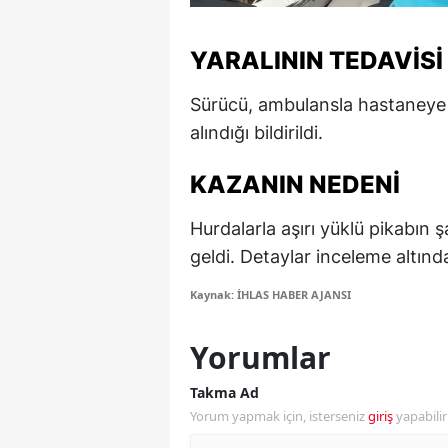
M
YARALININ TEDAVISI
M
Sürücü, ambulansla hastaneye k
K
alındığı bildirildi.
M
KAZANIN NEDENI
M
Hurdalarla aşırı yüklü pikabı
M
geldi. Detaylar inceleme altınd
N
Kaynak: İHLAS HABER AJANSI
N
Yorumlar
O
Takma Ad
R
Yorum yapmak için, isterseniz
giriş
yapabili
S