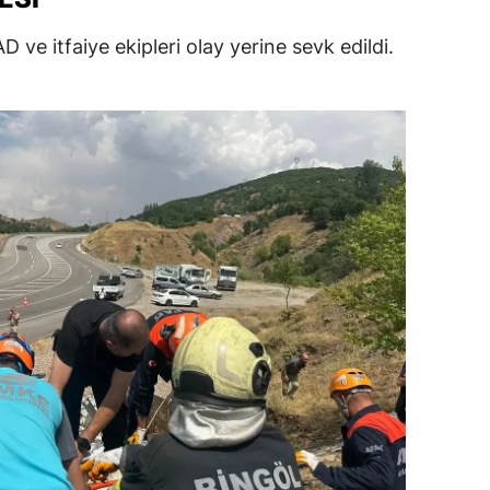
ersin
 ve itfaiye ekipleri olay yerine sevk edildi.
stanbul
zmir
ars
astamonu
ayseri
rklareli
ırşehir
ocaeli
onya
ütahya