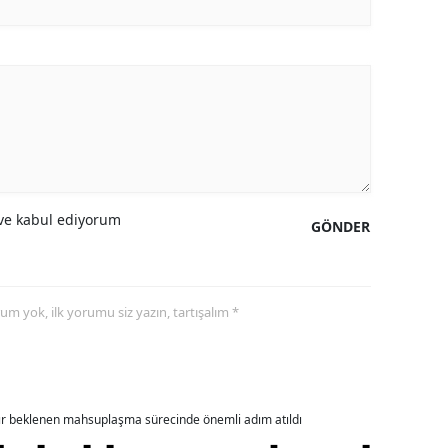
amsun
irt
inop
ivas
ekirdağ
e kabul ediyorum
GÖNDER
okat
rabzon
yorum yok, ilk yorumu siz yazın, tartışalım *
unceli
anlıurfa
şak
dır beklenen mahsuplaşma sürecinde önemli adım atıldı
an