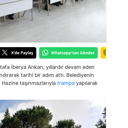
alova
arabük
lis
smaniye
X'de Paylaş
Whatsapp'tan Gönder
üzce
afa İberya Arıkan, yıllardır devam eden
dırarak tarihi bir adım attı. Belediyenin
ar, Hazine taşınmazlarıyla
trampa
yapılarak