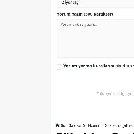
S
Yorum Yazın (500 Karakter)
Si
S
S
T
Yorum yazma kurallarını
okudum v
T
T
* Bu içerik ile ilgili 
T
Ş
U
Ekonomi
Söke'de yıllar
Son Dakika
V