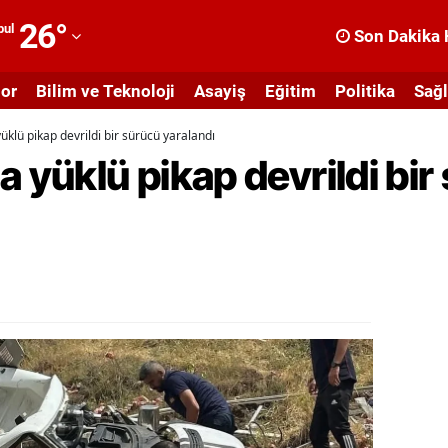
26
°
bul
Son Dakika 
dana
or
Bilim ve Teknoloji
Asayiş
Eğitim
Politika
Sağl
dıyaman
üklü pikap devrildi bir sürücü yaralandı
fyonkarahisar
a yüklü pikap devrildi bir
ğrı
masya
nkara
ntalya
rtvin
ydın
alıkesir