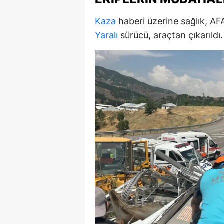
M
Kaza
haberi üzerine sağlık, AFAD
İ
Yaralı
sürücü, araçtan çıkarıldı.
İ
K
K
K
Kı
K
K
K
K