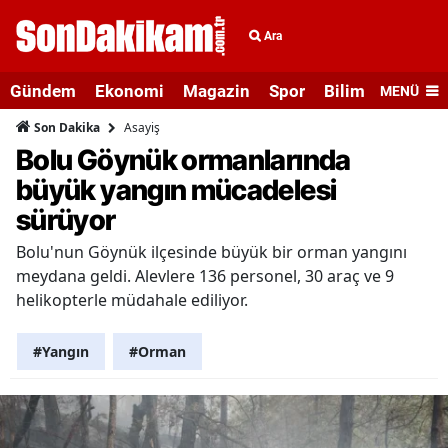
Ara
Gündem
Ekonomi
Magazin
Spor
Bilim ve Teknolo
MENÜ
Asayiş
Son Dakika
Bolu Göynük ormanlarında
büyük yangın mücadelesi
sürüyor
Bolu'nun Göynük ilçesinde büyük bir orman yangını
meydana geldi. Alevlere 136 personel, 30 araç ve 9
helikopterle müdahale ediliyor.
#Yangın
#Orman