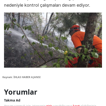
nedeniyle kontrol çalışmaları devam ediyor.
Kaynak: İHLAS HABER AJANSI
Yorumlar
Takma Ad
Yorum yapmak için, isterseniz
giriş
yapabilir veya
kayıt
olabilirsiniz.