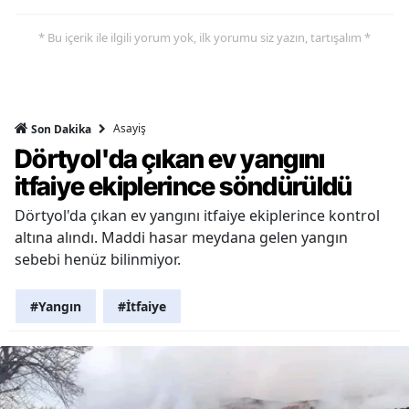
* Bu içerik ile ilgili yorum yok, ilk yorumu siz yazın, tartışalım *
Asayiş
Son Dakika
Dörtyol'da çıkan ev yangını
itfaiye ekiplerince söndürüldü
Dörtyol'da çıkan ev yangını itfaiye ekiplerince kontrol
altına alındı. Maddi hasar meydana gelen yangın
sebebi henüz bilinmiyor.
#Yangın
#İtfaiye