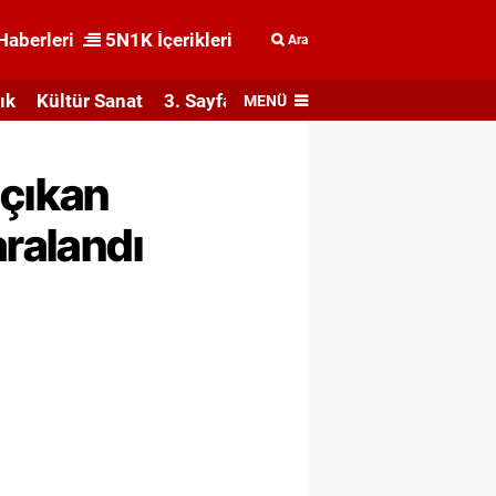
Haberleri
5N1K İçerikleri
Ara
ık
Kültür Sanat
3. Sayfa
MENÜ
 çıkan
aralandı