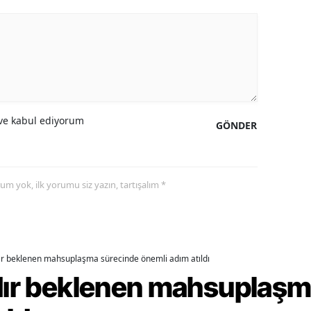
ozgat
onguldak
ksaray
ayburt
e kabul ediyorum
GÖNDER
araman
ırıkkale
yorum yok, ilk yorumu siz yazın, tartışalım *
atman
ırnak
artın
dır beklenen mahsuplaşma sürecinde önemli adım atıldı
rdır beklenen mahsuplaş
rdahan
ğdır