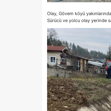
M
Olay, Gövem köyü yakınlarında
M
Sürücü ve yolcu olay yerinde sa
K
M
M
M
N
N
O
R
S