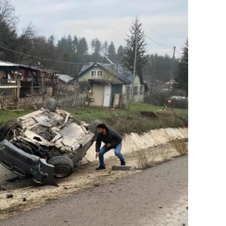
ilecik
ingöl
tlis
olu
urdur
ursa
anakkale
ankırı
orum
enizli
iyarbakır