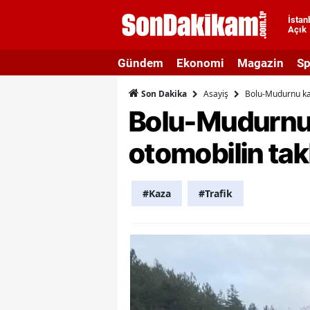
İstan
Açık
A
Gündem
Ekonomi
Magazin
Sp
A
Asayiş
Bolu-Mudurnu kar
Son Dakika
A
Bolu-Mudurnu 
A
otomobilin tak
A
A
#Kaza
#Trafik
A
A
A
B