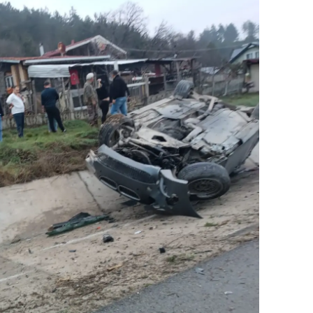
ersin
stanbul
zmir
ars
astamonu
ayseri
rklareli
ırşehir
ocaeli
onya
ütahya