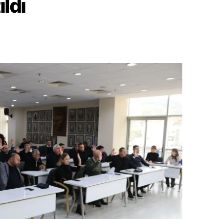
ıldı
alova
arabük
lis
smaniye
üzce