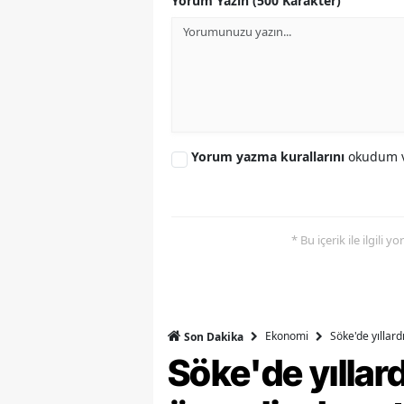
Yorum Yazın (500 Karakter)
Y
Z
A
B
Yorum yazma kurallarını
okudum v
K
K
* Bu içerik ile ilgili 
B
Ş
B
Ekonomi
Söke'de yıllar
Son Dakika
Söke'de yılla
A
I