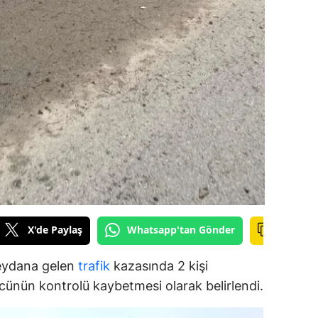
dirne
lazığ
rzincan
rzurum
skişehir
aziantep
iresun
ümüşhane
X'de Paylaş
Whatsapp'tan Gönder
akkari
eydana gelen
trafik
kazasında 2 kişi
atay
cünün kontrolü kaybetmesi olarak belirlendi.
sparta