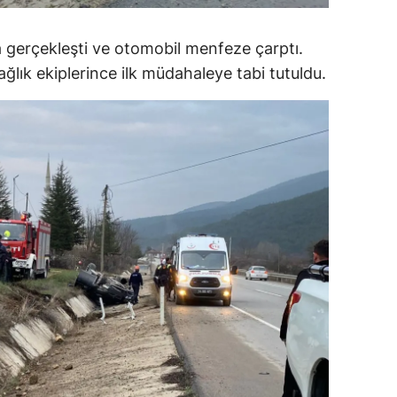
alatya
 gerçekleşti ve otomobil menfeze çarptı.
anisa
ğlık ekiplerince ilk müdahaleye tabi tutuldu.
ahramanmaraş
ardin
uğla
uş
evşehir
iğde
rdu
ize
akarya