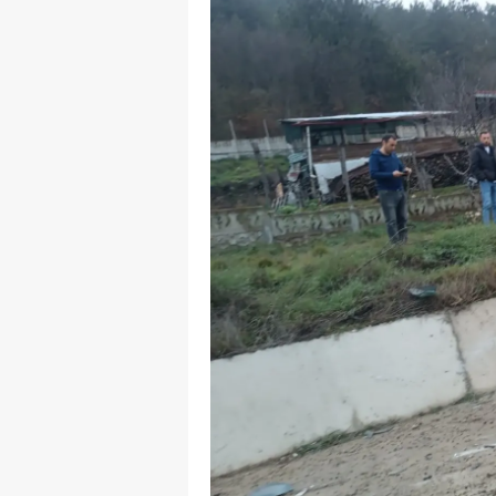
M
İ
İ
K
K
K
Kı
K
K
K
K