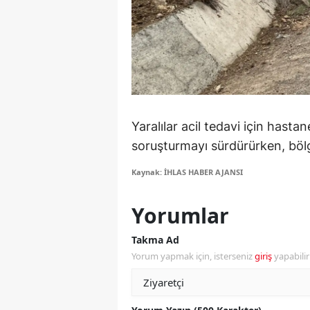
S
Si
S
S
Yaralılar acil tedavi için hastane
T
soruşturmayı sürdürürken, böl
T
Kaynak: İHLAS HABER AJANSI
T
Yorumlar
T
Takma Ad
Ş
Yorum yapmak için, isterseniz
giriş
yapabili
U
V