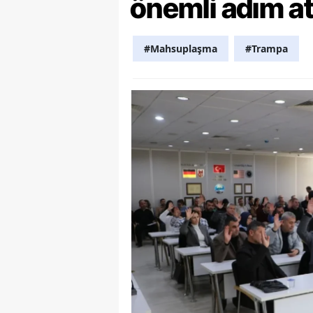
önemli adım at
Y
#Mahsuplaşma
#Trampa
K
Ki
O
D