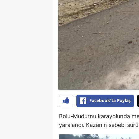
E
E
E
E
E
G
G
G
Facebook'ta Paylaş
H
Bolu-Mudurnu karayolunda m
H
yaralandı. Kazanın sebebi sürü
I