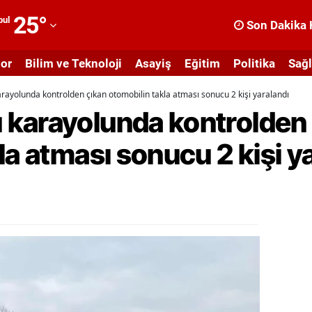
25
°
bul
Son Dakika 
dana
or
Bilim ve Teknoloji
Asayiş
Eğitim
Politika
Sağl
dıyaman
ayolunda kontrolden çıkan otomobilin takla atması sonucu 2 kişi yaralandı
fyonkarahisar
karayolunda kontrolden
ğrı
la atması sonucu 2 kişi y
masya
nkara
ntalya
rtvin
ydın
alıkesir