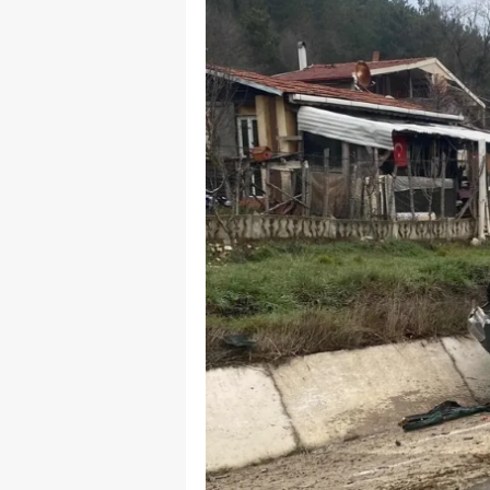
B
B
Bi
B
B
B
Ç
Ç
Ç
D
D