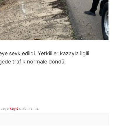
amsun
irt
inop
ivas
ye sevk edildi. Yetkililer kazayla ilgili
ekirdağ
gede trafik normale döndü.
okat
rabzon
unceli
anlıurfa
r veya
kayıt
olabilirsiniz.
şak
an